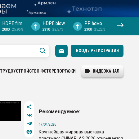
HDPE film
HDPE blow
PP hомо
2080
25,96%
2310
28,57%
2300
25,22%
ВХОД / РЕГИСТРАЦИЯ
ТРУДОУСТРОЙСТВО
ФОТОРЕПОРТАЖИ
ВИДЕОКАНАЛ
Рекомендуемое:
17/04/2026
Крупнейшая мировая выставка
пластмасс CHINAPLAS 2026 открывается