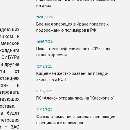
на днях
26/03/2026
Военная операция в Иране привела к
ладеющих
подорожанию полимеров в РФ
нецком и
16/03/2026
юменской
Показатели нефтехимиков в 2025 году
 холдинга
сильно просели
ь СИБУРа
и другие
12/12/2025
ости от
Кацевман жестко развенчал псевдо-
танциях
экологов и РОП
гион» и
01/12/2025
зировать
ГК «Алеко» отправилась на "Кассиопею"
ствующих
состава.
11/11/2025
ов будет
Финская компания заявила о революции
теграция
в рециклинге полимеров
ии – ЗАО