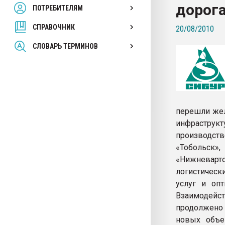
дорог
ПОТРЕБИТЕЛЯМ
Armaloy PC/ABS-1IM че
СПРАВОЧНИК
20/08/2010
ПЕРЕЙТИ НА 
СЛОВАРЬ ТЕРМИНОВ
перешли жел
инфрастр
производс
«Тобольск
«Нижневарто
логистическ
услуг и оп
Взаимодейс
продолжено 
новых объе