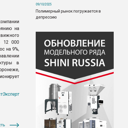
09/10/2025
Полимерный рынок погружается в
депрессию
компании
оянию на
движного
е 12 000
ос на 9%,
равлении
уктуры в
оронеже,
ионирует
тЭксперт
сть