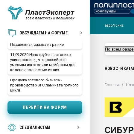
евро/тонна
Помощь в подборе мат
ОБСУЖДАЕМ НА ФОРУМЕ
Вакуум-формовочные 
Поддельная смазка на рынке
ближайшее подмосковье
Подмосковье, Москва
11.09.2020 Нанотрубки настолько
универсальны, что российские
28.07.2026 Автоматиза
умельцы изготовили мембраны для
первый план в перераб
НОВОСТИ
КАТА
колонок полностью из них
пластмасс
Продажа готового бизнеса -
28.07.2026 "Техноникол
Главная
Нов
производство SPC ламината полного
ситуацией на строител
цикла
Всё, что касается выду
бутылок
ПЕРЕЙТИ НА ФОРУМ
Материал поверхности 
вакуумного формовани
СИБУР
СПЕЦИАЛИСТАМ
Продам отходы Компо
поликарбоната и АБС-п