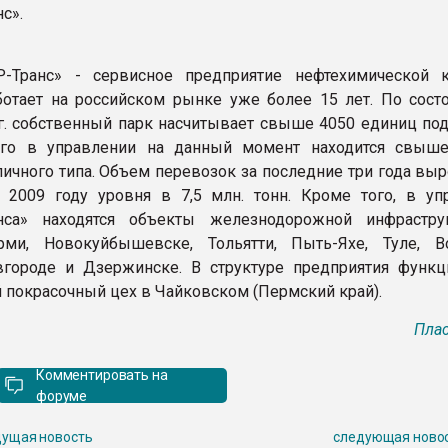
нс».
-Транс» - сервисное предприятие нефтехимической 
отает на российском рынке уже более 15 лет. По сост
 г. собственный парк насчитывает свыше 4050 единиц по
сего в управлении на данный момент находится свыш
личного типа. Объем перевозок за последние три года выр
 2009 году уровня в 7,5 млн. тонн. Кроме того, в уп
нса» находятся объекты железнодорожной инфрастр
рми, Новокуйбышевске, Тольятти, Пыть-Яхе, Туле, В
городе и Дзержинске. В структуре предприятия функц
 покрасочный цех в Чайковском (Пермский край).
Плас
Комментировать на
форуме
ущая новость
следующая ново