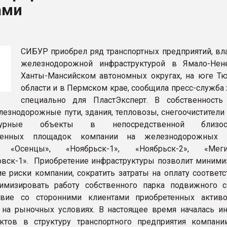
ами
рный цвет
ФОРУМ
СИБУР приобрел ряд транспортных предприятий, в
железнодорожной инфраструктурой в Ямало-Не
Ханты-Мансийском автономных округах, на юге Т
области и в Пермском крае, сообщила пресс-служба
специально для ПластЭксперт. В собственност
езнодорожные пути, здания, тепловозы, снегоочистители 
уктурные объекты в непосредственной близ
твенных площадок компании на железнодорожных с
», «Осенцы», «Ноябрьск-1», «Ноябрьск-2», «Ме
вск-1». Приобретение инфраструктуры позволит миними
ие риски компании, сократить затраты на оплату соответ
тимизировать работу собственного парка подвижного 
твие со сторонними клиентами приобретенных актив
на рыночных условиях. В настоящее время началась ин
ктов в структуру транспортного предприятия компан