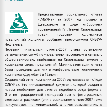
Armaloy PC/ABS-1IM че
Представление социального отчета
ПЕРЕЙТИ НА 
«СИБУРа» за 2007 год прошло в
Дзержинске в ходе отборочных
соревнований IV Летней Спартакиады
среди трудовых коллективов
предприятий Холдинга, сообщает пресс-служюа СИБУР-
Нефтехима.
Первыми читателями отчета-2007 стали сотрудники
региональных служб по управлению персоналом и связям с
общественностью, прибывшие на Спартакиаду вместе с
командами своих предприятий. Мини-презентации отчета
были проведены для них в конференц-зале гостиничного
комплекса «Дружба» 5 и 12 июля.
Социальный отчет компании за 2007 год называется «Люди
СИБУРа». Это инновационный документ, который создан в
новом, необычном для отчетов подобного рода формате.
Это не традиционный глянцевый том с фотографиями,
схемами и графиками (они в социальном отчете-2007 тоже
присутствуют, но минимально), а отчет-размышление, в