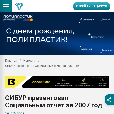
ПЕРЕЙТИ НА ФОРУМ
Помощь в подборе мат
Вакуум-формовочные 
ближайшее подмосковье
Подмосковье, Москва
28.07.2026 Автоматиза
первый план в перераб
Главная
Новости
пластмасс
СИБУР презентовал Социальный отчет за 2007 год
28.07.2026 "Техноникол
ситуацией на строител
Всё, что касается выду
бутылок
СИБУР презентовал
Материал поверхности 
вакуумного формовани
Социальный отчет за 2007 год
Продам отходы Компо
16/07/2008
поликарбоната и АБС-п