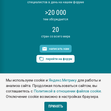
специалистов в день на нашем форуме
>20 000
тем обсуждается
20
стран со всего мира
написать нам
перейти на форум
Мы используем cookie и
Яндекс.Метрику
для работы и
ПластЭксперт © 2006. Все права защищены
анализа сайта. Продолжая пользоваться сайтом, вы
Разрешается копирование материалов сайта с обязательной
ссылкой на www.e-plastic.ru
соглашаетесь с
Политикой в отношении файлов cookie
.
Отключение cookie возможно в настройках браузера.
Разработка сайта
ПРИНЯТЬ