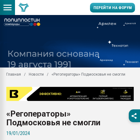
ПЕРЕЙТИ НА ФОРУМ
Помощь в подборе мат
Вакуум-формовочные 
ближайшее подмосковье
Подмосковье, Москва
28.07.2026 Автоматиза
первый план в перераб
Главная
Новости
«Регоператоры» Подмосковья не смогли
пластмасс
28.07.2026 "Техноникол
ситуацией на строител
Всё, что касается выду
бутылок
«Регоператоры»
Материал поверхности 
Подмосковья не смогли
вакуумного формовани
19/01/2024
Продам отходы Компо
поликарбоната и АБС-п