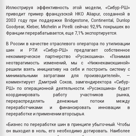
Иллюстрируя эффективность этой модели, «Сибур-РШ»
приводит пример французской НКО Aliapur, созданной в
2003 году при поддержке Bridgestone, Continental, Dunlop
Goodyear, Kleber, Michelin и Pirelli: сейчас 92,9% покрышек во
Франции перерабатывается, еще 7,1% экспортируется.
В России в качестве отраслевого оператора по утилизации
шин и РТИ «Сибур-РШ» предлагает собственное
некоммерческое партнерство «Русэкошина». «Понимая
неотвратимость изменений, мы с «Нижнекамскшиной»
решили взять инициативу на себя и построить систему с
минимальными затратами для производителей», —
комментирует Дмитрий Соков, замгендиректора «Сибур-
РШ» по операционной деятельности. «Русэкошина» будет
координировать работу участников рынка,
перераспределять денежные потоки между
переработчиками и финансировать инновации в
переработке и применении вторсырья.
«Бизнес по переработке шин в принципе убыточный. Чтобы
он выходил в ноль, его необходимо дотировать. Наиболее