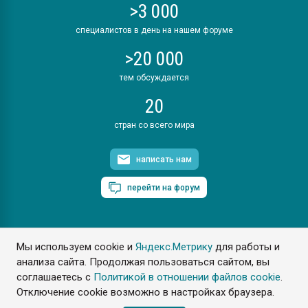
>3 000
специалистов в день на нашем форуме
>20 000
тем обсуждается
20
стран со всего мира
написать нам
перейти на форум
Мы используем cookie и
Яндекс.Метрику
для работы и
ПластЭксперт © 2006. Все права защищены
анализа сайта. Продолжая пользоваться сайтом, вы
Разрешается копирование материалов сайта с обязательной
ссылкой на www.e-plastic.ru
соглашаетесь с
Политикой в отношении файлов cookie
.
Отключение cookie возможно в настройках браузера.
Разработка сайта