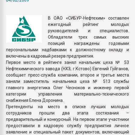
Всё, что касается выду
бутылок
В ОАО «СИБУР-Нефтехим» составлен
ежегодный рейтинг молодых
ПЕРЕЙТИ НА 
руководителей и специалистов.
Обладатели трех самых высоких
позиций награждены годовыми
персональными надбавками к должностному окладу и
включены в кадровый резерв предприятия.
Первое место в рейтинге занял начальник цеха № 53
Нефтехимического завода (НХЗ, г.Кстово) Евгений Гуйганов,
сообщает пресс-служба компании, второе и третье места
заняли заместитель начальника цеха № 513 службы
главного энергетика Олег Чесноков и инженер первой
категории управления материально-технического
снабжения Елена Доронина.
Претенденты на место в списке лучших молодых
сотрудников прошли два этапа состязания –
предварительный и конкурсный. На первом этапе участники
предоставили в кадровую службу предприятия личное
заявление и специальный пакет документов, включающий