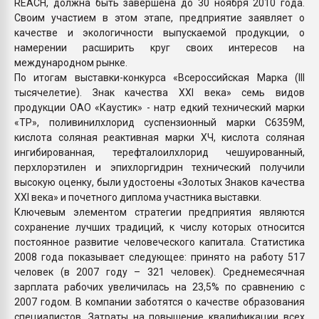
REACH, должна быть завершена до 30 ноября 2010 года.
Своим участием в этом этапе, предприятие заявляет о
качестве и экологичности выпускаемой продукции, о
намерении расширить круг своих интересов на
международном рынке.
По итогам выставки-конкурса «Всероссийская Марка (III
тысячелетие). Знак качества XXI века» семь видов
продукции ОАО «Каустик» - натр едкий технический марки
«ТР», поливинилхлорид суспензионный марки С6359М,
кислота соляная реактивная марки ХЧ, кислота соляная
ингибированная, терефталоилхлорид чешуированный,
перхлорэтилен и эпихлоргидрин технический получили
высокую оценку, были удостоены «Золотых Знаков качества
XXI века» и почетного диплома участника выставки.
Ключевым элементом стратегии предприятия являются
сохранение лучших традиций, к числу которых относится
постоянное развитие человеческого капитала. Статистика
2008 года показывает следующее: принято на работу 517
человек (в 2007 году – 321 человек). Среднемесячная
зарплата рабочих увеличилась на 23,5% по сравнению с
2007 годом. В компании заботятся о качестве образования
специалистов. Затраты на повышение квалификации всех