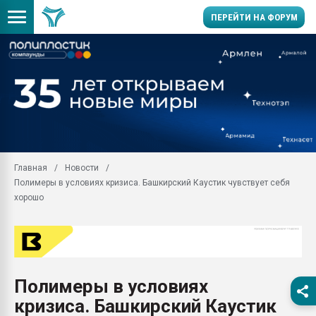
ПЕРЕЙТИ НА ФОРУМ
Продажа готового бизн
производство SPC лам
цикла
29.07.2026 ФРП помог 
заводу пластмасс" зах
ППЭ
Главная
Новости
Помощь в подборе мат
Полимеры в условиях кризиса. Башкирский Каустик чувствует себя
Вакуум-формовочные 
хорошо
ближайшее подмосковье
Подмосковье, Москва
28.07.2026 Автоматиза
первый план в перераб
пластмасс
Полимеры в условиях
28.07.2026 "Техноникол
кризиса. Башкирский Каустик
ситуацией на строител