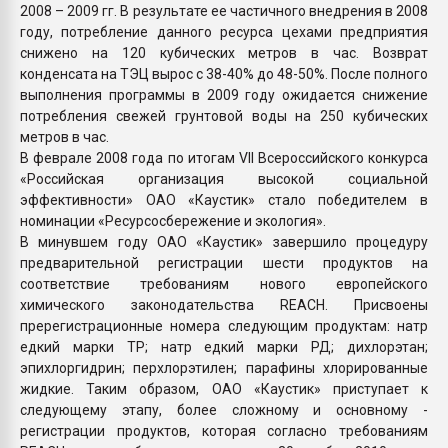
2008 – 2009 гг. В результате ее частичного внедрения в 2008
году, потребление данного ресурса цехами предприятия
снижено на 120 кубических метров в час. Возврат
конденсата на ТЭЦ вырос с 38-40% до 48-50%. После полного
выполнения программы в 2009 году ожидается снижение
потребления свежей грунтовой воды на 250 кубических
метров в час.
В феврале 2008 года по итогам VII Всероссийского конкурса
«Российская организация высокой социальной
эффективности» ОАО «Каустик» стало победителем в
номинации «Ресурсосбережение и экология».
В минувшем году ОАО «Каустик» завершило процедуру
предварительной регистрации шести продуктов на
соответствие требованиям нового европейского
химического законодательства REACH. Присвоены
пререгистрационные номера следующим продуктам: натр
едкий марки ТР; натр едкий марки РД; дихлорэтан;
эпихлоргидрин; перхлорэтилен; парафины хлорированные
жидкие. Таким образом, ОАО «Каустик» приступает к
следующему этапу, более сложному и основному -
регистрации продуктов, которая согласно требованиям