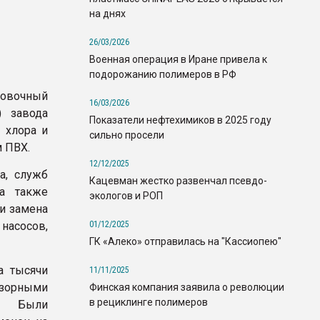
на днях
26/03/2026
Военная операция в Иране привела к
подорожанию полимеров в РФ
новочный
16/03/2026
) завода
Показатели нефтехимиков в 2025 году
 хлора и
сильно просели
м ПВХ.
12/12/2025
а, служб
Кацевман жестко развенчал псевдо-
 а также
экологов и РОП
и замена
01/12/2025
насосов,
ГК «Алеко» отправилась на "Кассиопею"
а тысячи
11/11/2025
дзорными
Финская компания заявила о революции
в рециклинге полимеров
в. Были