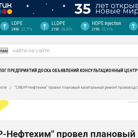
LDPE
LLDPE
HDPE injection
2490
27,71%
2150
26,05%
2190
25,11%
ция выходит на
отке
ь" довольна
ьном рынке
ва ПЭТ
ЛОГ ПРЕДПРИЯТИЙ
ДОСКА ОБЪЯВЛЕНИЙ
КОНСУЛЬТАЦИОННЫЙ ЦЕНТР
пуансона для
ости
"СИБУР-Нефтехим" провел плановый капитальный ремонт производс
я
зиция
ластика
рный цвет
итан" стал
Р-Нефтехим" провел плановый
а. Продажа,