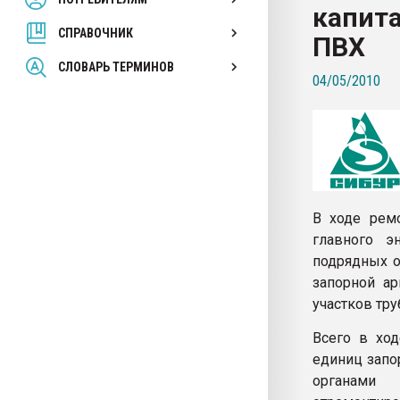
капит
покупка, обмен
СПРАВОЧНИК
ПВХ
ПЕРЕЙТИ НА 
СЛОВАРЬ ТЕРМИНОВ
04/05/2010
В ходе ремо
главного э
подрядных о
запорной ар
участков тр
Всего в хо
единиц запо
органами