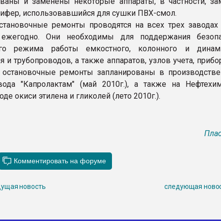
ваны и заменены некоторые аппараты, в частности, за
ифер, использовавшийся для сушки ПВХ-смол.
тановочные ремонты проводятся на всех трех заводах
 ежегодно. Они необходимы для поддержания безоп
го режима работы емкостного, колонного и динами
я и трубопроводов, а также аппаратов, узлов учета, приб
 остановочные ремонты запланированы в производстве
вода "Капролактам" (май 2010г.), а также на Нефтехи
оде окиси этилена и гликолей (лето 2010г.).
Плас
ущая новость
следующая ново