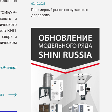
менен на
09/10/2025
Полимерный рынок погружается в
 "СИБУР-
депрессию
асного и
ческого
оров КИП.
 хлора и
мическом
тЭксперт
сть