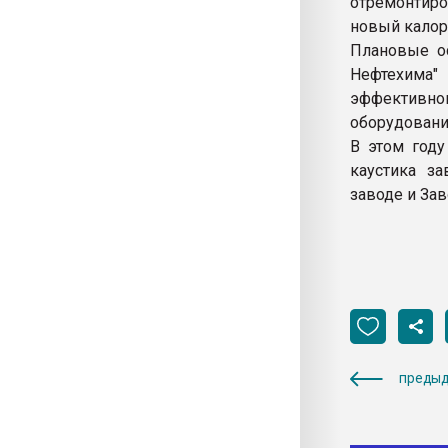
отремонтиро
новый калор
Плановые ос
Нефтехима"
эффективно
оборудовани
В этом году
каустика за
заводе и Зав
предыд