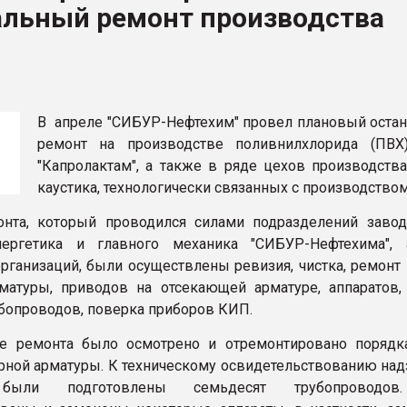
альный ремонт производства
ФОРУМ
В апреле "СИБУР-Нефтехим" провел плановый оста
ремонт на производстве поливнилхлорида (ПВХ
"Капролактам", а также в ряде цехов производства
каустика, технологически связанных с производство
нта, который проводился силами подразделений завод
нергетика и главного механика "СИБУР-Нефтехима",
рганизаций, были осуществлены ревизия, чистка, ремонт 
матуры, приводов на отсекающей арматуре, аппаратов, 
убопроводов, поверка приборов КИП.
де ремонта было осмотрено и отремонтировано порядк
рной арматуры. К техническому освидетельствованию на
 были подготовлены семьдесят трубопроводо