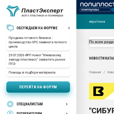
евро/тонна
28.07.2026 Автоматиза
ОБСУЖДАЕМ НА ФОРУМЕ
первый план в перераб
пластмасс
Продажа готового бизнеса -
производство SPC ламината полного
28.07.2026 "Техноникол
цикла
ситуацией на строител
29.07.2026 ФРП помог "Ижевскому
Всё, что касается выду
НОВОСТИ
КАТА
заводу пластмасс" захватить рынок
бутылок
ППЭ
Материал поверхности 
Главная
Нов
Помощь в подборе материала
вакуумного формовани
Продам отходы Компо
ПЕРЕЙТИ НА ФОРУМ
поликарбоната и АБС-п
Armaloy PC/ABS-1IM че
26.07.2022 "Сибирский т
СПЕЦИАЛИСТАМ
намного дороже
"СИБУ
ПОТРЕБИТЕЛЯМ
Профильная литератур