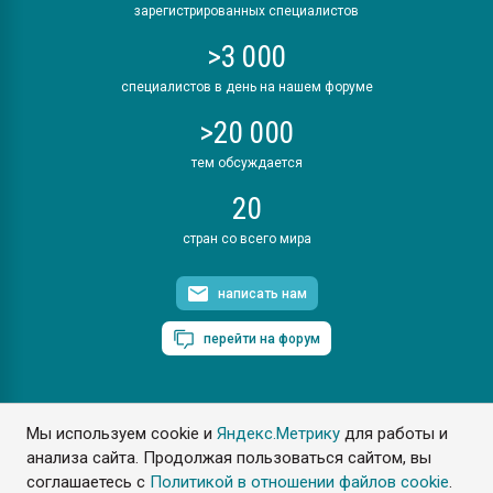
зарегистрированных специалистов
>3 000
специалистов в день на нашем форуме
>20 000
тем обсуждается
20
стран со всего мира
написать нам
перейти на форум
Мы используем cookie и
Яндекс.Метрику
для работы и
ПластЭксперт © 2006. Все права защищены
анализа сайта. Продолжая пользоваться сайтом, вы
Разрешается копирование материалов сайта с обязательной
ссылкой на www.e-plastic.ru
соглашаетесь с
Политикой в отношении файлов cookie
.