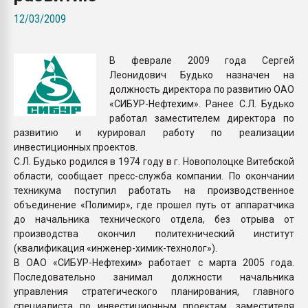
Armaloy PC/ABS-1IM че
12/03/2009
ПЕРЕЙТИ НА 
В феврале 2009 года Сергей
Леонидович Будько назначен на
должность директора по развитию ОАО
«СИБУР-Нефтехим». Ранее С.Л. Будько
работал заместителем директора по
развитию и курировал работу по реализации
инвестиционных проектов.
С.Л. Будько родился в 1974 году в г. Новополоцке Витебской
области, сообщает пресс-служба компании. По окончании
техникума поступил работать на производственное
объединение «Полимир», где прошел путь от аппаратчика
до начальника технического отдела, без отрыва от
производства окончил политехнический институт
(квалификация «инженер-химик-технолог»).
В ОАО «СИБУР-Нефтехим» работает с марта 2005 года.
Последовательно занимал должности начальника
управления стратегического планирования, главного
специалиста по инвестиционным проектам, заместителя