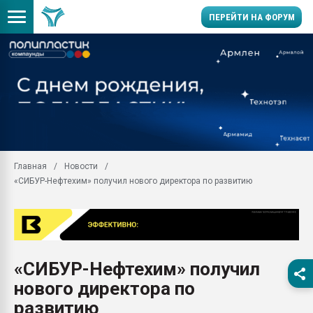
ПЕРЕЙТИ НА ФОРУМ
Помощь в подборе мат
Вакуум-формовочные 
ближайшее подмосковье
Подмосковье, Москва
28.07.2026 Автоматиза
первый план в перераб
Главная
Новости
пластмасс
«СИБУР-Нефтехим» получил нового директора по развитию
28.07.2026 "Техноникол
ситуацией на строител
Всё, что касается выду
бутылок
«СИБУР-Нефтехим» получил
Материал поверхности 
вакуумного формовани
нового директора по
Продам отходы Компо
развитию
поликарбоната и АБС-п