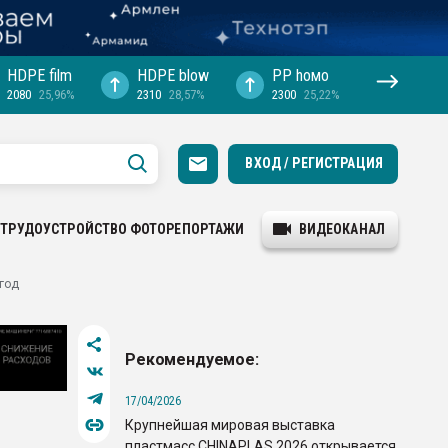
HDPE film
HDPE blow
PP hомо
2080
25,96%
2310
28,57%
2300
25,22%
ВХОД / РЕГИСТРАЦИЯ
ТРУДОУСТРОЙСТВО
ФОТОРЕПОРТАЖИ
ВИДЕОКАНАЛ
год
Рекомендуемое:
17/04/2026
Крупнейшая мировая выставка
пластмасс CHINAPLAS 2026 открывается