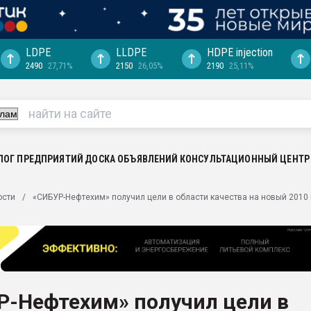
LDPE
LLDPE
HDPE injection
2490
27,71%
2150
26,05%
2190
25,11%
еса -
ината полного
"Ижевскому
ватить рынок
ЛОГ ПРЕДПРИЯТИЙ
ДОСКА ОБЪЯВЛЕНИЙ
КОНСУЛЬТАЦИОННЫЙ ЦЕНТР
ериала
машины:
ости
«СИБУР-Нефтехим» получил цели в области качества на новый 2010 
, с.-в.
ция выходит на
отке
ь" довольна
Р-Нефтехим» получил цели в
ьном рынке