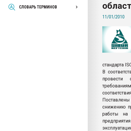
област
Всё, что касается выду
СЛОВАРЬ ТЕРМИНОВ
бутылок
11/01/2010
ПЕРЕЙТИ НА 
стандарта IS
В соответст
провести 
требованиям
соответствия
Поставлен
снижению пр
работы на 
предприятия
эксплуатаци