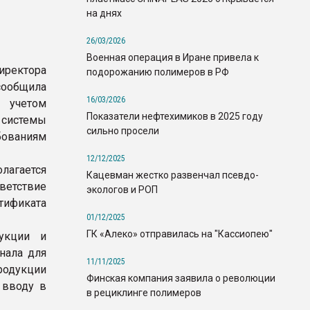
на днях
26/03/2026
Военная операция в Иране привела к
иректора
подорожанию полимеров в РФ
сообщила
16/03/2026
 учетом
Показатели нефтехимиков в 2025 году
системы
сильно просели
бованиям
12/12/2025
лагается
Кацевман жестко развенчал псевдо-
етствие
экологов и РОП
тификата
01/12/2025
ГК «Алеко» отправилась на "Кассиопею"
укции и
нала для
11/11/2025
родукции
Финская компания заявила о революции
 вводу в
в рециклинге полимеров