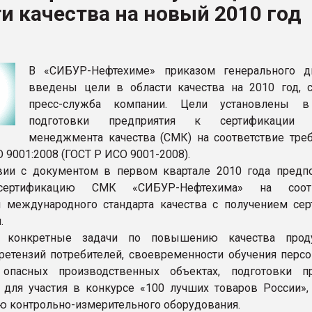
и качества на новый 2010 год
ва ПЭТ
ФОРУМ
В «СИБУР-Нефтехиме» приказом генерального д
введены цели в области качества на 2010 год, 
пресс-служба компании. Цели установлены в
подготовки предприятия к сертификации 
менеджмента качества (СМК) на соответствие тре
O 9001:2008 (ГОСТ Р ИСО 9001-2008).
вии с документом в первом квартале 2010 года предпо
сертификацию СМК «СИБУР-Нефтехима» на соотв
 международного стандарта качества с получением сер
.
ы конкретные задачи по повышению качества прод
етензий потребителей, своевременности обучения персо
опасных производственных объектах, подготовки п
 для участия в конкурсе «100 лучших товаров России»,
ю контрольно-измерительного оборудования.