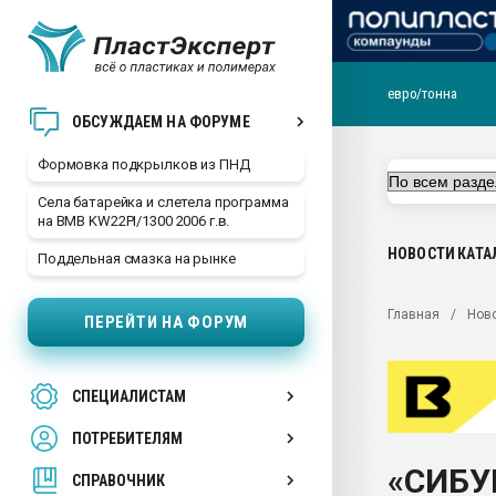
евро/тонна
Продажа готового бизн
ОБСУЖДАЕМ НА ФОРУМЕ
производство SPC лам
цикла
Формовка подкрылков из ПНД
29.07.2026 ФРП помог 
Села батарейка и слетела программа
заводу пластмасс" зах
на BMB KW22PI/1300 2006 г.в.
ППЭ
НОВОСТИ
КАТА
Поддельная смазка на рынке
Помощь в подборе мат
Вакуум-формовочные 
Главная
Нов
ПЕРЕЙТИ НА ФОРУМ
ближайшее подмосковье
Подмосковье, Москва
28.07.2026 Автоматиза
СПЕЦИАЛИСТАМ
первый план в перераб
пластмасс
ПОТРЕБИТЕЛЯМ
28.07.2026 "Техноникол
«СИБУ
ситуацией на строител
СПРАВОЧНИК