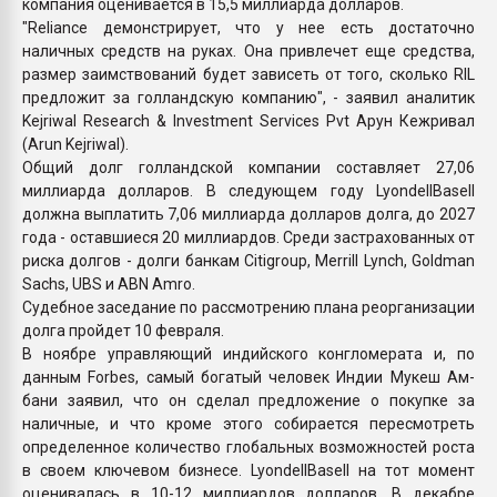
компания оценивается в 15,5 миллиарда долларов.
"Reliance демонстрирует, что у нее есть достаточно
наличных средств на руках. Она привлечет еще средства,
размер заимствований будет зависеть от того, сколько RIL
предложит за голландскую компанию", - заявил аналитик
Kejriwal Research & Investment Services Pvt Арун Кежривал
(Arun Kejriwal).
Общий долг голландской компании составляет 27,06
миллиарда долларов. В следующем году LyondellBasell
должна выплатить 7,06 миллиарда долларов долга, до 2027
года - оставшиеся 20 миллиардов. Среди застрахованных от
риска долгов - долги банкам Citigroup, Merrill Lynch, Goldman
Sachs, UBS и ABN Amro.
Судебное заседание по рассмотрению плана реорганизации
долга пройдет 10 февраля.
В ноябре управляющий индийского конгломерата и, по
данным Forbes, самый богатый человек Индии Мукеш Ам-
бани заявил, что он сделал предложение о покупке за
наличные, и что кроме этого собирается пересмотреть
определенное количество глобальных возможностей роста
в своем ключевом бизнесе. LyondellBasell на тот момент
оценивалась в 10-12 миллиардов долларов. В декабре