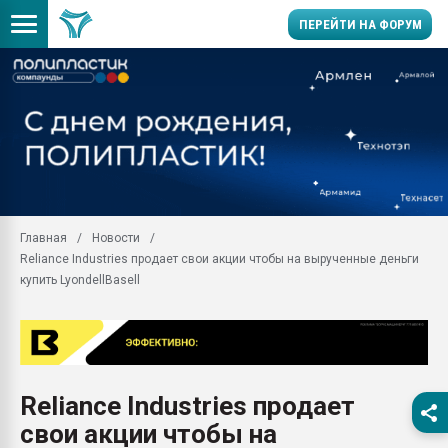
ПЕРЕЙТИ НА ФОРУМ
Продажа готового бизн
производство SPC лам
цикла
29.07.2026 ФРП помог 
заводу пластмасс" зах
ППЭ
Главная
Новости
Помощь в подборе мат
Reliance Industries продает свои акции чтобы на вырученные деньги
Вакуум-формовочные 
купить LyondellBasell
ближайшее подмосковье
Подмосковье, Москва
28.07.2026 Автоматиза
первый план в перераб
пластмасс
Reliance Industries продает
28.07.2026 "Техноникол
свои акции чтобы на
ситуацией на строител