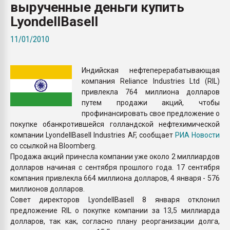
вырученные деньги купить
Всё, что касается выду
бутылок
LyondellBasell
11/01/2010
ПЕРЕЙТИ НА 
Индийская нефтеперерабатывающая
компания Reliance Industries Ltd (RIL)
привлекла 764 миллиона долларов
путем продажи акций, чтобы
профинансировать свое предложение о
покупке обанкротившейся голландской нефтехимической
компании LyondellBasell Industries AF, сообщает
РИА Новости
со ссылкой на Bloomberg.
Продажа акций принесла компании уже около 2 миллиардов
долларов начиная с сентября прошлого года. 17 сентября
компания привлекла 664 миллиона долларов, 4 января - 576
миллионов долларов.
Совет директоров LyondellBasell 8 января отклонил
предложение RIL о покупке компании за 13,5 миллиарда
долларов, так как, согласно плану реорганизации долга,