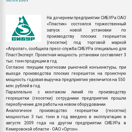
Всё, что касается выду
бутылок
На дочернем предприятии СИБУРа ОАО
«Пластик» состоялся торжественный
ПЕРЕЙТИ НА 
запуск новой установки по
производству плоских георешеток
(геосетки) под торговой маркой
«Апролат», сообщила пресс-служба СИБУРа специально для
ПластЭксперт. Проектная мощность установки составляет 3
тыс. тонн продукции в год.
Согласно текущим прогнозам рыночной конъюнктуры, при
выходе производства плоских георешеток на проектную
мощность годовая выручка предприятия увеличится на 550
млн. рублей в год.
Параллельно с монтажом линий по производству
георешетки (геосетки) сотрудники предприятия прошли
переобучение для работы на новом оборудовании.
Аналогичное производство георешетки (геосетки)
мощностью 3 тыс. тонн в год введено в эксплуатацию в
августе 2009 года на другом предприятии СИБУРа в
Кемеровской области - ОАО «Ортон».