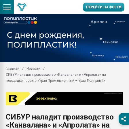
ПЕРЕЙТИ НА ФОРУМ
Продажа готового бизн
производство SPC лам
цикла
29.07.2026 ФРП помог 
заводу пластмасс" зах
ППЭ
Главная
Новости
Помощь в подборе мат
СИБУР наладит производство «Канвалана» и «Апролата» на
Вакуум-формовочные 
площадке проекта «Урал Промышленный – Урал Полярный»
ближайшее подмосковье
Подмосковье, Москва
28.07.2026 Автоматиза
первый план в перераб
пластмасс
СИБУР наладит производство
28.07.2026 "Техноникол
«Канвалана» и «Апролата» на
ситуацией на строител