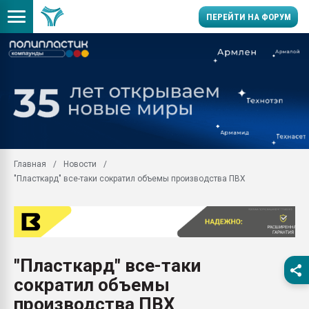
ПЕРЕЙТИ НА ФОРУМ
Продажа готового бизн
производство SPC лам
цикла
29.07.2026 ФРП помог 
заводу пластмасс" зах
ППЭ
Главная
Новости
Помощь в подборе мат
"Пласткард" все-таки сократил объемы производства ПВХ
Вакуум-формовочные 
ближайшее подмосковье
Подмосковье, Москва
28.07.2026 Автоматиза
первый план в перераб
"Пласткард" все-таки
пластмасс
сократил объемы
28.07.2026 "Техноникол
ситуацией на строител
производства ПВХ