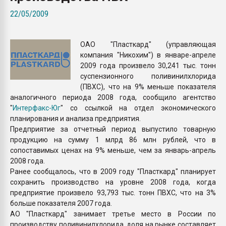
Всё, что касается выду
22/05/2009
бутылок
ОАО "Пласткард" (управляющая
ПЕРЕЙТИ НА 
компания "Никохим") в январе-апреле
2009 года произвело 30,241 тыс. тонн
суспензионного поливинилхлорида
(ПВХС), что на 9% меньше показателя
аналогичного периода 2008 года, сообщило агентство
"
Интерфакс-Юг
" со ссылкой на отдел экономического
планирования и анализа предприятия.
Предприятие за отчетный период выпустило товарную
продукцию на сумму 1 млрд 86 млн рублей, что в
сопоставимых ценах на 9% меньше, чем за январь-апрель
2008 года.
Ранее сообщалось, что в 2009 году "Пласткард" планирует
сохранить производство на уровне 2008 года, когда
предприятие произвело 93,793 тыс. тонн ПВХС, что на 3%
больше показателя 2007 года.
АО "Пласткард" занимает третье место в России по
производству поливинилхлорида, доля на рынке составляет