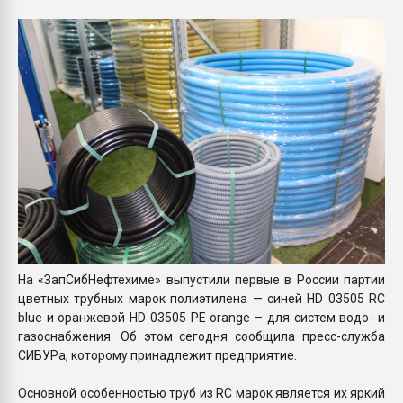
Всё, что касается выду
бутылок
ПЕРЕЙТИ НА 
На «ЗапСибНефтехиме» выпустили первые в России партии
цветных трубных марок полиэтилена — синей HD 03505 RC
blue и оранжевой HD 03505 PE orange – для систем водо- и
газоснабжения. Об этом сегодня сообщила пресс-служба
СИБУРа, которому принадлежит предприятие.
Основной особенностью труб из RC марок является их яркий