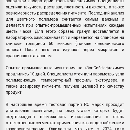
заводской лаборатории «ЗапСибнефтехима». Специалисты
оценили текучесть расплава, плотность и вязкость, а также
равномерность распределения пигмента. Последний анализ
для цветного полимера считается самым важным и
делается при опытно-промышленных испытаниях каждые
шесть часов. Для этого образец гранул доставляется в
лабораторию, замораживается и нарезается на слайсере на
«чипсы» толщиной 60 микрон (тоньше человеческого
волоса). После чего его изучают через микроскоп и
сравнивают с эталоном.
Опытно-промышленные испытания на «ЗапСибНефтехиме»
продлились 10 дней. Специалисты уточнили параметры узла
полимеризации, температурный профиль экструдера, а
также дозировку пигмента, получив целевой по качеству
продукт.
В настоящее время тестовая партия RC марок проходит
длительные испытания, по результатам которых будет
подтверждена возможность использования в столь
ответственных сегментах применения, как водоснабжение и
газораспределение. Ожидается, что уже с 2024 года