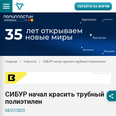
ПЕРЕЙТИ НА ФОРУМ
Продажа готового бизн
производство SPC лам
цикла
29.07.2026 ФРП помог 
заводу пластмасс" зах
ППЭ
Главная
Новости
СИБУР начал красить трубный полиэтилен
Помощь в подборе мат
Вакуум-формовочные 
ближайшее подмосковье
Подмосковье, Москва
28.07.2026 Автоматиза
СИБУР начал красить трубный
первый план в перераб
пластмасс
полиэтилен
28.07.2026 "Техноникол
04/07/2023
ситуацией на строител