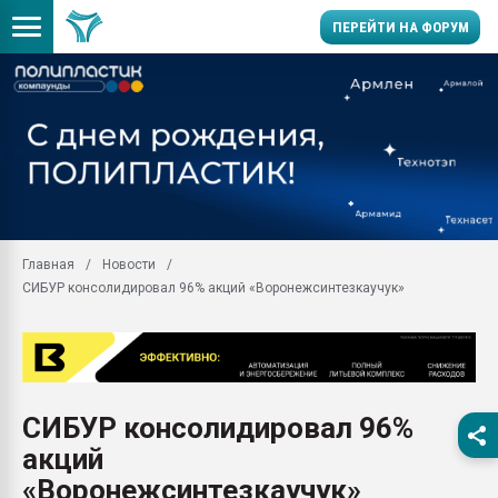
ПЕРЕЙТИ НА ФОРУМ
28.07.2026 Автоматиза
первый план в перераб
пластмасс
28.07.2026 "Техноникол
ситуацией на строител
Всё, что касается выду
Главная
Новости
бутылок
СИБУР консолидировал 96% акций «Воронежсинтезкаучук»
Материал поверхности 
вакуумного формовани
Продам отходы Компо
поликарбоната и АБС-п
Armaloy PC/ABS-1IM че
СИБУР консолидировал 96%
26.07.2022 "Сибирский т
акций
намного дороже
«Воронежсинтезкаучук»
Профильная литератур