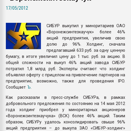
покупка, обмен
17/05/2012
ПЕРЕЙТИ НА 
СИБУР выкупил у миноритариев ОАО
«Воронежсинтезкаучук» более 46%
акций предприятия, увеличив свою
долю до 96%. Холдинг, сначала
предлагавший 633 руб. за одну ценную
бумагу, в итоге увеличил цену до 1 тыс. руб. за акцию. В
общей сложности на выкуп 46% акций завода СИБУР
потратил 1,8 млрд руб. Эксперты считают что холдинг
объявлял оферту с прицелом на привлечение партнеров на
предприятие, возможно, также для проведения IPO.
Сообщает
Ъ
.
Как рассказали в пресс-службе СИБУРа, в рамках
добровольного предложения по состоянию на 14 мая 2012
года холдинг приобрел у миноритарных акционеров
«Воронежсинтезкаучука» (ВСК) более 46% акций. Таким
образом, СИБУРу удалось консолидировать свыше 96%
акций предприятия – до выкупа ЗАО «СИБУР-холдинг»