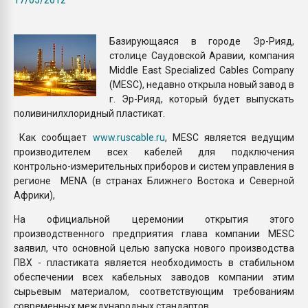
Всё, что касается выду
бутылок
Базирующаяся в городе Эр-Рияд,
столице Саудовской Аравии, компания
ПЕРЕЙТИ НА 
Middle East Specialized Cables Company
(MESC), недавно открыла новый завод в
г. Эр-Рияд, который будет выпускать
поливинилхлоридный пластикат.
Как сообщает
www.ruscable.ru
, MESC является ведущим
производителем всех кабелей для подключения
контрольно-измерительных приборов и систем управления в
регионе MENA (в странах Ближнего Востока и Северной
Африки),
На официальной церемонии открытия этого
производственного предприятия глава компании MESC
заявил, что основной целью запуска нового производства
ПВХ - пластиката является необходимость в стабильном
обеспечении всех кабельных заводов компании этим
сырьевым материалом, соответствующим требованиям
современных международных стандартов.