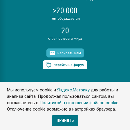
>20 000
тем обсуждается
20
стран со всего мира
написать нам
перейти на форум
Мы используем cookie и
Яндекс.Метрику
для работы и
ПластЭксперт © 2006. Все права защищены
анализа сайта. Продолжая пользоваться сайтом, вы
Разрешается копирование материалов сайта с обязательной
ссылкой на www.e-plastic.ru
соглашаетесь с
Политикой в отношении файлов cookie
.
Отключение cookie возможно в настройках браузера.
Разработка сайта
ПРИНЯТЬ