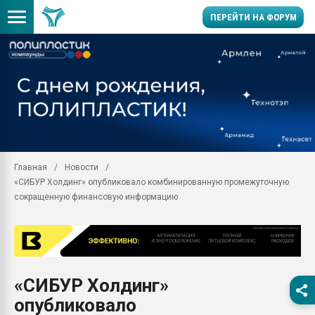
ПЕРЕЙТИ НА ФОРУМ
Продажа готового бизн
производство SPC лам
цикла
29.07.2026 ФРП помог 
заводу пластмасс" зах
ППЭ
Главная
Новости
Помощь в подборе мат
«СИБУР Холдинг» опубликовало комбинированную промежуточную
Вакуум-формовочные 
сокращенную финансовую информацию
ближайшее подмосковье
Подмосковье, Москва
28.07.2026 Автоматиза
первый план в перераб
пластмасс
«СИБУР Холдинг»
28.07.2026 "Техноникол
опубликовало
ситуацией на строител