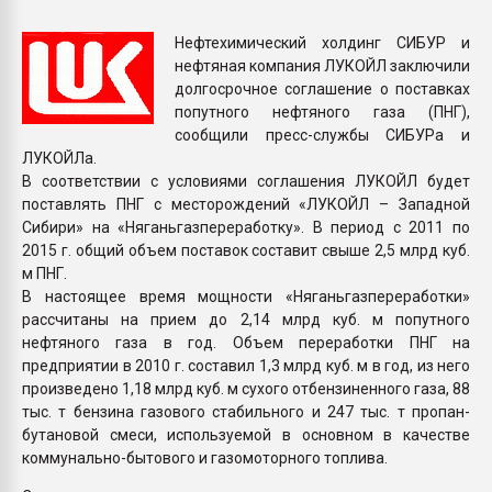
Всё, что касается выду
бутылок
Нефтехимический холдинг СИБУР и
нефтяная компания ЛУКОЙЛ заключили
долгосрочное соглашение о поставках
ПЕРЕЙТИ НА 
попутного нефтяного газа (ПНГ),
сообщили пресс-службы СИБУРа и
ЛУКОЙЛа.
В соответствии с условиями соглашения ЛУКОЙЛ будет
поставлять ПНГ c месторождений «ЛУКОЙЛ – Западной
Сибири» на «Няганьгазпереработку». В период с 2011 по
2015 г. общий объем поставок составит свыше 2,5 млрд куб.
м ПНГ.
В настоящее время мощности «Няганьгазпереработки»
рассчитаны на прием до 2,14 млрд куб. м попутного
нефтяного газа в год. Объем переработки ПНГ на
предприятии в 2010 г. составил 1,3 млрд куб. м в год, из него
произведено 1,18 млрд куб. м сухого отбензиненного газа, 88
тыс. т бензина газового стабильного и 247 тыс. т пропан-
бутановой смеси, используемой в основном в качестве
коммунально-бытового и газомоторного топлива.