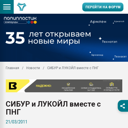
ПЕРЕЙТИ НА ФОРУМ
Продажа готового бизн
производство SPC лам
цикла
29.07.2026 ФРП помог 
заводу пластмасс" зах
ППЭ
Главная
Новости
СИБУР и ЛУКОЙЛ вместе с ПНГ
Помощь в подборе мат
Вакуум-формовочные 
ближайшее подмосковье
Подмосковье, Москва
28.07.2026 Автоматиза
СИБУР и ЛУКОЙЛ вместе с
первый план в перераб
пластмасс
ПНГ
28.07.2026 "Техноникол
21/03/2011
ситуацией на строител