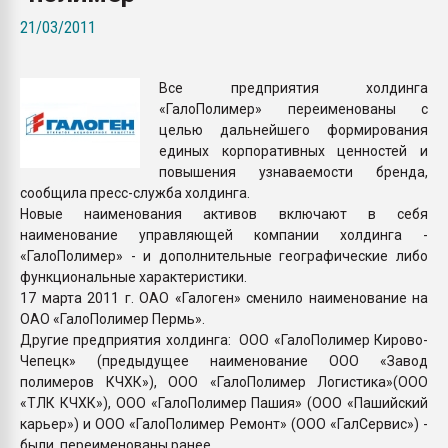
пластмасс
21/03/2011
28.07.2026 "Техноникол
ситуацией на строител
Все предприятия холдинга
«ГалоПолимер» переименованы с
ПЕРЕЙТИ НА 
целью дальнейшего формирования
единых корпоративных ценностей и
повышения узнаваемости бренда,
сообщила пресс-служба холдинга.
Новые наименования активов включают в себя
наименование управляющей компании холдинга -
«ГалоПолимер» - и дополнительные географические либо
функциональные характеристики.
17 марта 2011 г. ОАО «Галоген» сменило наименование на
ОАО «ГалоПолимер Пермь».
Другие предприятия холдинга: ООО «ГалоПолимер Кирово-
Чепецк» (предыдущее наименование ООО «Завод
полимеров КЧХК»), ООО «ГалоПолимер Логистика»(ООО
«ТЛК КЧХК»), ООО «ГалоПолимер Пашия» (ООО «Пашийский
карьер») и ООО «ГалоПолимер Ремонт» (ООО «ГалСервис») -
были переименованы ранее.