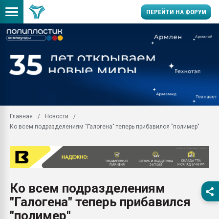
ПЕРЕЙТИ НА ФОРУМ
11.09.2020 Нанотрубки
универсальны, что рос
умельцы изготовили м
колонок полностью из 
Продажа готового бизн
производство SPC лам
цикла
Главная
Новости
Ко всем подразделениям "Галогена" теперь прибавился "полимер"
29.07.2026 ФРП помог 
заводу пластмасс" зах
ППЭ
Помощь в подборе мат
Вакуум-формовочные 
Ко всем подразделениям
ближайшее подмосковье
Подмосковье, Москва
"Галогена" теперь прибавился
28.07.2026 Автоматиза
"полимер"
первый план в перераб