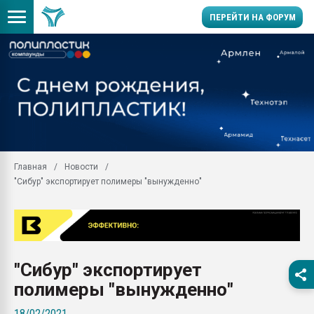
ПЕРЕЙТИ НА ФОРУМ
Продажа готового бизн
производство SPC лам
цикла
29.07.2026 ФРП помог 
заводу пластмасс" зах
ППЭ
Главная
Новости
Помощь в подборе мат
"Сибур" экспортирует полимеры "вынужденно"
Вакуум-формовочные 
ближайшее подмосковье
Подмосковье, Москва
28.07.2026 Автоматиза
первый план в перераб
"Сибур" экспортирует
пластмасс
полимеры "вынужденно"
28.07.2026 "Техноникол
ситуацией на строител
18/02/2021