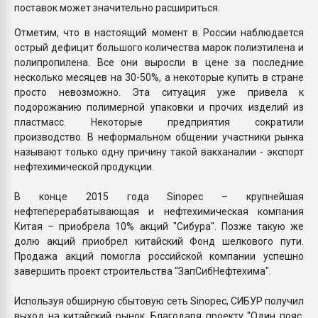
поставок может значительно расшириться.
Отметим, что в настоящий момент в России наблюдается
острый дефицит большого количества марок полиэтилена и
полипропилена. Все они выросли в цене за последние
несколько месяцев на 30-50%, а некоторые купить в стране
просто невозможно. Эта ситуация уже привела к
подорожанию полимерной упаковки и прочих изделий из
пластмасс. Некоторые предприятия сократили
производство. В неформальном общении участники рынка
называют только одну причину такой вакханалии - экспорт
нефтехимической продукции.
В конце 2015 года Sinopec – крупнейшая
нефтеперерабатывающая и нефтехимическая компания
Китая – приобрела 10% акций "Сибура". Позже такую же
долю акций приобрел китайский Фонд шелкового пути.
Продажа акций помогла российской компании успешно
завершить проект строительства "ЗапСибНефтехима".
Используя обширную сбытовую сеть Sinopec, СИБУР получил
выход на китайский рынок. Благодаря проекту "Один пояс,