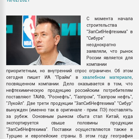
Всё, что касается выду
бутылок
С момента начала
строительства
ПЕРЕЙТИ НА 
"ЗапСибНефтехима" в
"Сибуре"
неоднократно
заявляли, что рынок
России является для
компании
приоритетным, но внутренний спрос ограничен. Об этом
сегодня пишет ИА "Прайм" в
хвалебном материале
,
посвященном компании. Дело оказывается в том, что
нефтехимическую продукцию российским потребителям
поставляют ТАИФ, "Роснефть", "Газпром", "Газпром нефть",
"Лукойл". Две трети продукции "ЗапСибНефтехима" "Сибур"
вынужден (именно так в оригинале - прим. ПЭ) поставлять
за рубеж. Основным рынком сбыта стал Китай, куда
экспортируется свыше половины продукции
"ЗапСибНефтехима". Поставки осуществляются также в
Турцию и европейские страны. В этом году география