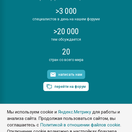
>3 000
специалистов в день на нашем форуме
>20 000
тем обсуждается
20
стран со всего мира
написать нам
перейти на форум
Мы используем cookie и
Яндекс.Метрику
для работы и
ПластЭксперт © 2006. Все права защищены
анализа сайта. Продолжая пользоваться сайтом, вы
Разрешается копирование материалов сайта с обязательной
ссылкой на www.e-plastic.ru
соглашаетесь с
Политикой в отношении файлов cookie
.
Отключение cookie возможно в настройках браузера.
Разработка сайта