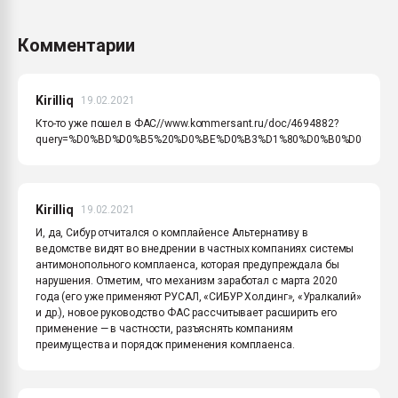
Комментарии
Kirilliq
19.02.2021
Кто-то уже пошел в ФАС//www.kommersant.ru/doc/4694882?
query=%D0%BD%D0%B5%20%D0%BE%D0%B3%D1%80%D0%B0%D0%BD%
Kirilliq
19.02.2021
И, да, Сибур отчитался о комплайенсе Альтернативу в
ведомстве видят во внедрении в частных компаниях системы
антимонопольного комплаенса, которая предупреждала бы
нарушения. Отметим, что механизм заработал с марта 2020
года (его уже применяют РУСАЛ, «СИБУР Холдинг», «Уралкалий»
и др.), новое руководство ФАС рассчитывает расширить его
применение — в частности, разъяснять компаниям
преимущества и порядок применения комплаенса.