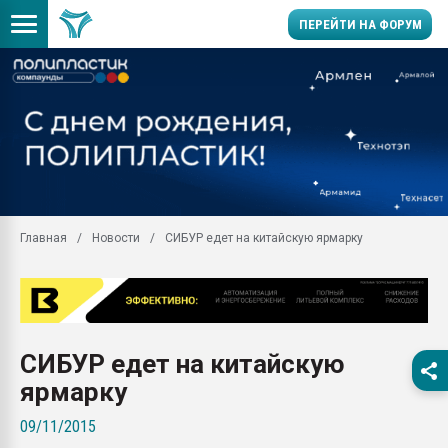
ПЕРЕЙТИ НА ФОРУМ
Продажа готового бизн
производство SPC лам
цикла
29.07.2026 ФРП помог 
заводу пластмасс" зах
ППЭ
Главная
Новости
СИБУР едет на китайскую ярмарку
Помощь в подборе мат
Вакуум-формовочные 
ближайшее подмосковье
Подмосковье, Москва
28.07.2026 Автоматиза
СИБУР едет на китайскую
первый план в перераб
пластмасс
ярмарку
28.07.2026 "Техноникол
09/11/2015
ситуацией на строител