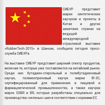
Всё, что касается выду
бутылок
СИБУР представит
марки синтетических
каучуков и проекты в
ПЕРЕЙТИ НА 
Китае и других
азиатских странах на
ведущей
международной
отраслевой выставке
«RubberTech-2015» в Шанхае, сообщила сегодня пресс-
служба СИБУРа.
На выставке СИБУР представит широкий спектр продуктов,
включая те, которые уже поставляются на китайский рынок.
Среди них: бутадиен-стирольный и полибутадиеновый
каучук, полиизопреновый каучук марки IR-3C,
сертифицированный для применения в пищевой и
фармацевтической промышленностях, а также каучуки
марок SSBR и BR, которые разработаны специально для
производства «зеленых» шин в соответствии с нормами ЕС.