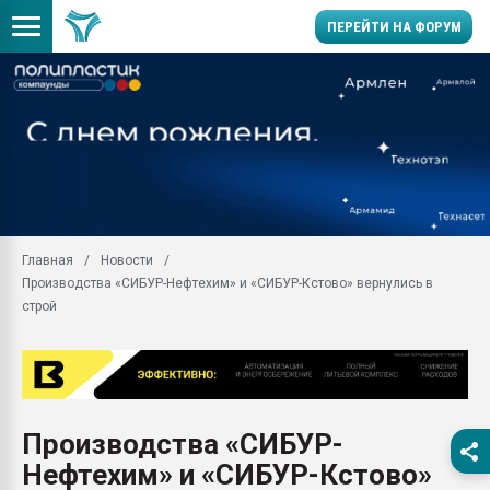
ПЕРЕЙТИ НА ФОРУМ
Продажа готового бизн
производство SPC лам
цикла
29.07.2026 ФРП помог 
заводу пластмасс" зах
ППЭ
Главная
Новости
Помощь в подборе мат
Производства «СИБУР-Нефтехим» и «СИБУР-Кстово» вернулись в
Вакуум-формовочные 
строй
ближайшее подмосковье
Подмосковье, Москва
28.07.2026 Автоматиза
первый план в перераб
пластмасс
Производства «СИБУР-
28.07.2026 "Техноникол
Нефтехим» и «СИБУР-Кстово»
ситуацией на строител