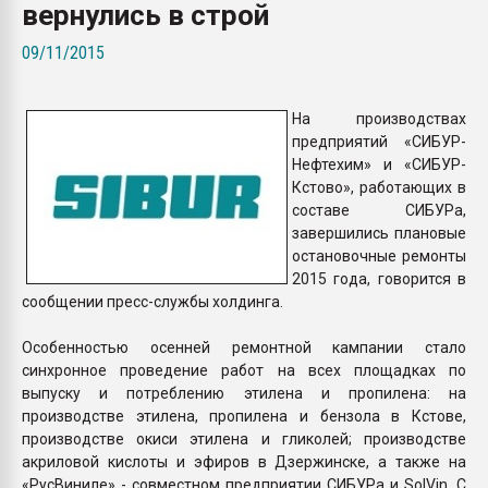
вернулись в строй
Всё, что касается выду
бутылок
09/11/2015
ПЕРЕЙТИ НА 
На производствах
предприятий «СИБУР-
Нефтехим» и «СИБУР-
Кстово», работающих в
составе СИБУРа,
завершились плановые
остановочные ремонты
2015 года, говорится в
сообщении пресс-службы холдинга.
Особенностью осенней ремонтной кампании стало
синхронное проведение работ на всех площадках по
выпуску и потреблению этилена и пропилена: на
производстве этилена, пропилена и бензола в Кстове,
производстве окиси этилена и гликолей; производстве
акриловой кислоты и эфиров в Дзержинске, а также на
«РусВиниле» - совместном предприятии СИБУРа и SolVin. С