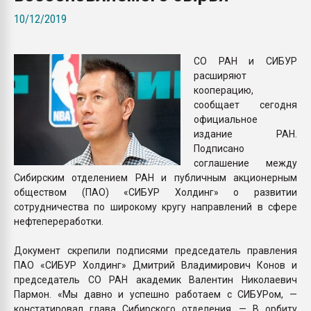
Всё, что касается выду
10/12/2019
бутылок
СО РАН и СИБУР
ПЕРЕЙТИ НА 
расширяют
кооперацию,
сообщает сегодня
официальное
издание РАН.
Подписано
соглашение между
Сибирским отделением РАН и публичным акционерным
обществом (ПАО) «СИБУР Холдинг» о развитии
сотрудничества по широкому кругу направлений в сфере
нефтепереработки.
Документ скрепили подписями председатель правления
ПАО «СИБУР Холдинг» Дмитрий Владимирович Конов и
председатель СО РАН академик Валентин Николаевич
Пармон. «Мы давно и успешно работаем с СИБУРом, —
констатировал глава Сибирского отделения. — В орбиту