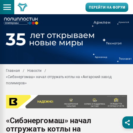
ПЕРЕЙТИ НА ФОРУМ
Продажа готового бизн
производство SPC лам
цикла
29.07.2026 ФРП помог 
заводу пластмасс" зах
ППЭ
Главная
Новости
Помощь в подборе мат
«Сибэнергомаш» начал отгружать котлы на «Ангарский завод
Вакуум-формовочные 
полимеров»
ближайшее подмосковье
Подмосковье, Москва
28.07.2026 Автоматиза
первый план в перераб
пластмасс
«Сибэнергомаш» начал
28.07.2026 "Техноникол
отгружать котлы на
ситуацией на строител