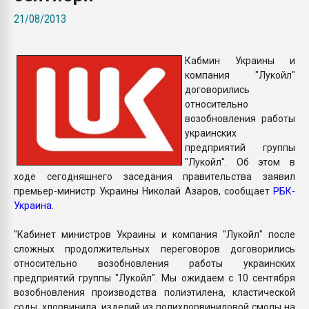
Всё, что касается выду
21/08/2013
бутылок
Кабмин Украины и
ПЕРЕЙТИ НА 
компания "Лукойл"
договорились
относительно
возобновления работы
украинских
предприятий группы
"Лукойл". Об этом в
ходе сегодняшнего заседания правительства заявил
премьер-министр Украины Николай Азаров, сообщает
РБК-
Украина
.
"Кабинет министров Украины и компания "Лукойл" после
сложных продолжительных переговоров договорились
относительно возобновления работы украинских
предприятий группы "Лукойл". Мы ожидаем с 10 сентября
возобновления производства полиэтилена, кластической
соды, хлорвинила, изделий из полихлорвиниловой смолы на