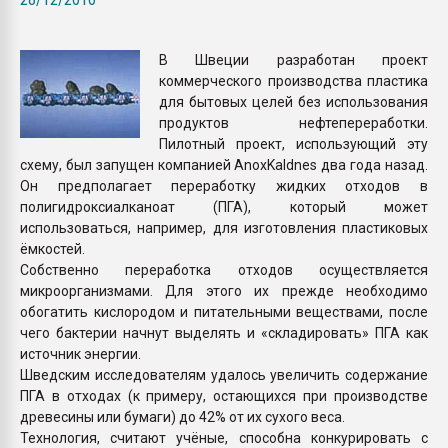
Armaloy PC/ABS-1IM че
В Швеции разработан проект
ПЕРЕЙТИ НА 
коммерческого производства пластика
для бытовых целей без использования
продуктов нефтепереработки.
Пилотный проект, использующий эту
схему, был запущен компанией AnoxKaldnes два года назад.
Он предполагает переработку жидких отходов в
полигидроксиалканоат (ПГА), который может
использоваться, например, для изготовления пластиковых
ёмкостей.
Собственно переработка отходов осуществляется
микроорганизмами. Для этого их прежде необходимо
обогатить кислородом и питательными веществами, после
чего бактерии начнут выделять и «складировать» ПГА как
источник энергии.
Шведским исследователям удалось увеличить содержание
ПГА в отходах (к примеру, остающихся при производстве
древесины или бумаги) до 42% от их сухого веса.
Технология, считают учёные, способна конкурировать с