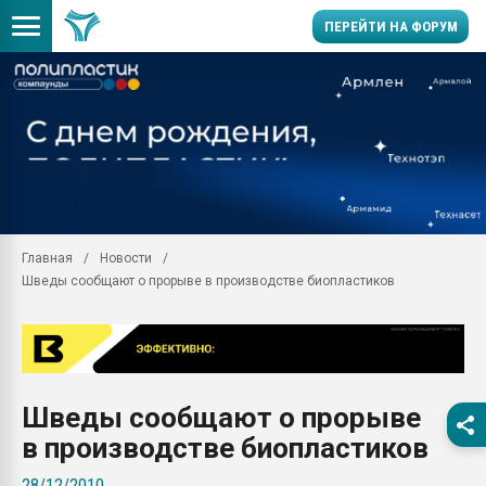
ПЕРЕЙТИ НА ФОРУМ
Помощь в подборе мат
Вакуум-формовочные 
ближайшее подмосковье
Подмосковье, Москва
28.07.2026 Автоматиза
первый план в перераб
Главная
Новости
пластмасс
Шведы сообщают о прорыве в производстве биопластиков
28.07.2026 "Техноникол
ситуацией на строител
Всё, что касается выду
бутылок
Шведы сообщают о прорыве
Материал поверхности 
вакуумного формовани
в производстве биопластиков
Продам отходы Компо
28/12/2010
поликарбоната и АБС-п