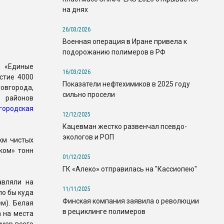
на днях
26/03/2026
Военная операция в Иране привела к
подорожанию полимеров в РФ
и «Единые
16/03/2026
стие 4000
Показатели нефтехимиков в 2025 году
города,
сильно просели
 районов
городская
12/12/2025
Кацевман жестко развенчал псевдо-
экологов и РОП
км чистых
иком» тонн
01/12/2025
ГК «Алеко» отправилась на "Кассиопею"
авляли на
11/11/2025
ло бы куда
Финская компания заявила о революции
м). Белая
в рециклинге полимеров
 на места