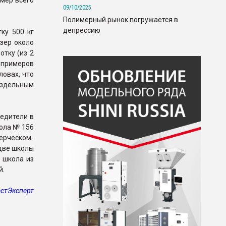
имер всего
09/10/2025
Полимерный рынок погружается в
депрессию
ку 500 кг
озер около
отку (из 2
х примеров
ловах, что
раздельным
бедители в
кола № 156
ерческом-
 две школы
я школа из
й.
стЭксперт