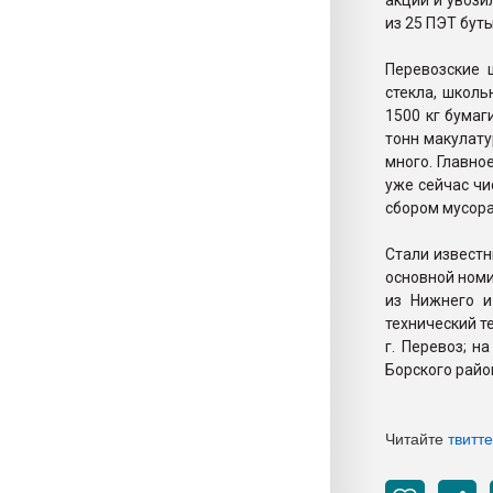
акций и увози
из 25 ПЭТ бут
Перевозские 
стекла, школь
1500 кг бумаг
тонн макулату
много. Главно
уже сейчас чи
сбором мусора
Стали известн
основной номи
из Нижнего и
технический т
г. Перевоз; н
Борского райо
Читайте
твитт