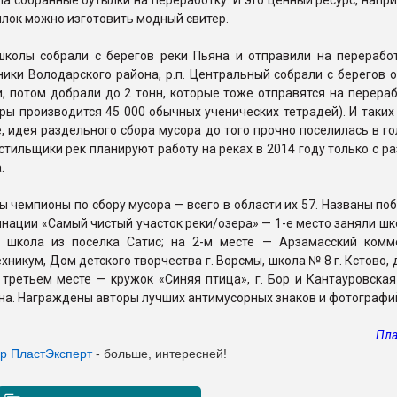
ла собранные бутылки на переработку. И это ценный ресурс, напр
ылок можно изготовить модный свитер.
школы собрали с берегов реки Пьяна и отправили на переработ
ники Володарского района, р.п. Центральный собрали с берегов 
и, потом добрали до 2 тонн, которые тоже отправятся на перераб
ры производится 45 000 обычных ученических тетрадей). И таки
е, идея раздельного сбора мусора до того прочно поселилась в го
стильщики рек планируют работу на реках в 2014 году только с 
.
ы чемпионы по сбору мусора — всего в области их 57. Названы по
нации «Самый чистый участок реки/озера» — 1-е место заняли ш
 школа из поселка Сатис; на 2-м месте — Арзамасский комм
ехникум, Дом детского творчества г. Ворсмы, школа № 8 г. Кстово,
а третьем месте — кружок «Синяя птица», г. Бор и Кантауровска
на. Награждены авторы лучших антимусорных знаков и фотографи
Пла
ер ПластЭксперт
- больше, интересней!