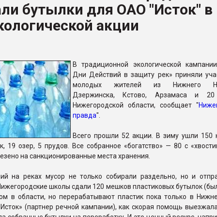
ли бутылки для ОАО "Исток" в
ва ПЭТ
кологической акции
ФОРУМ
В традиционной экологической кампани
Дни Действий в защиту рек» приняли уча
молодых жителей из Нижнего Нов
Дзержинска, Кстово, Арзамаса и 20
Нижегородской области, сообщает "
Ниже
правда
".
Всего прошли 52 акции. В зиму ушли 150 
к, 19 озер, 5 прудов. Все собранное «богатство» — 80 с «хвост
езено на санкционированные места хранения.
ий на реках мусор не только собирали раздельно, но и отпр
Нижегородские школы сдали 120 мешков пластиковых бутылок (бы
ом в области, но перерабатывают пластик пока только в Нижне
Исток» (партнер речной кампании), как скорая помощь выезжала