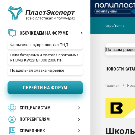
евро/тонна
Продажа готового бизн
ОБСУЖДАЕМ НА ФОРУМЕ
производство SPC лам
цикла
Формовка подкрылков из ПНД
29.07.2026 ФРП помог 
Села батарейка и слетела программа
заводу пластмасс" зах
на BMB KW22PI/1300 2006 г.в.
ППЭ
НОВОСТИ
КАТА
Поддельная смазка на рынке
Помощь в подборе мат
Вакуум-формовочные 
Главная
Нов
ПЕРЕЙТИ НА ФОРУМ
ближайшее подмосковье
Подмосковье, Москва
28.07.2026 Автоматиза
СПЕЦИАЛИСТАМ
первый план в перераб
пластмасс
ПОТРЕБИТЕЛЯМ
28.07.2026 "Техноникол
Школь
ситуацией на строител
СПРАВОЧНИК