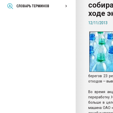
собира
Всё, что касается выду
СЛОВАРЬ ТЕРМИНОВ
бутылок
ходе э
12/11/2013
ПЕРЕЙТИ НА 
берегов 23 ре
отходов — выв
Во время акц
переработку. 
больше в цел
машина ОАО «