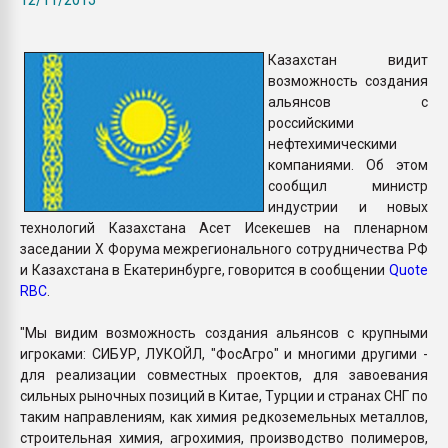
Armaloy PC/ABS-1IM че
Казахстан видит
ПЕРЕЙТИ НА 
возможность создания
альянсов с
российскими
нефтехимическими
компаниями. Об этом
сообщил министр
индустрии и новых
технологий Казахстана Асет Исекешев на пленарном
заседании X Форума межрегионального сотрудничества РФ
и Казахстана в Екатеринбурге, говорится в сообщении
Quote
RBC
.
"Мы видим возможность создания альянсов с крупными
игроками: СИБУР, ЛУКОЙЛ, "ФосАгро" и многими другими -
для реализации совместных проектов, для завоевания
сильных рыночных позиций в Китае, Турции и странах СНГ по
таким направлениям, как химия редкоземельных металлов,
строительная химия, агрохимия, производство полимеров,