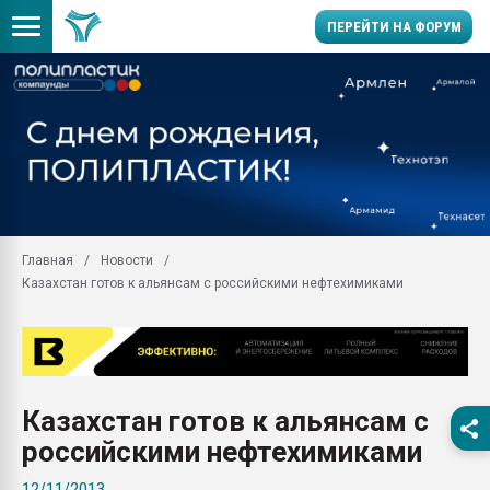
ПЕРЕЙТИ НА ФОРУМ
Помощь в подборе мат
Вакуум-формовочные 
ближайшее подмосковье
Подмосковье, Москва
28.07.2026 Автоматиза
первый план в перераб
Главная
Новости
пластмасс
Казахстан готов к альянсам с российскими нефтехимиками
28.07.2026 "Техноникол
ситуацией на строител
Всё, что касается выду
бутылок
Казахстан готов к альянсам с
Материал поверхности 
вакуумного формовани
российскими нефтехимиками
Продам отходы Компо
12/11/2013
поликарбоната и АБС-п