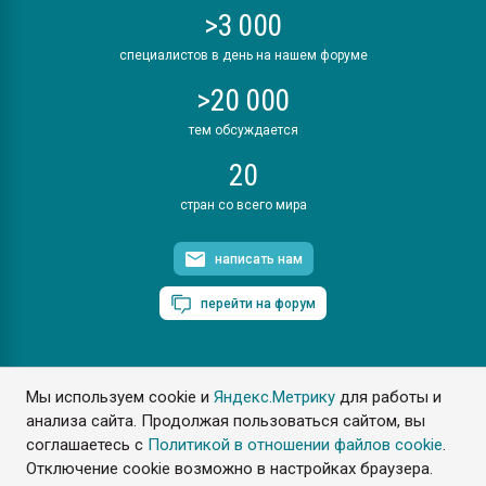
>3 000
специалистов в день на нашем форуме
>20 000
тем обсуждается
20
стран со всего мира
написать нам
перейти на форум
Мы используем cookie и
Яндекс.Метрику
для работы и
ПластЭксперт © 2006. Все права защищены
анализа сайта. Продолжая пользоваться сайтом, вы
Разрешается копирование материалов сайта с обязательной
ссылкой на www.e-plastic.ru
соглашаетесь с
Политикой в отношении файлов cookie
.
Отключение cookie возможно в настройках браузера.
Разработка сайта