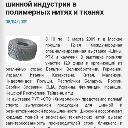
шинной индустрии в
Всё, что касается выду
бутылок
полимерных нитях и тканях
08/04/2009
ПЕРЕЙТИ НА 
С 10 по 13 марта 2009 г. в Москве
прошла 12-ая международная
специализированная выставка «Шины,
РТИ и каучуки». В выставке приняли
участие 120 фирм и организаций из
различных стран: Бельгии, Великобритании, Германии,
Израиля, Италии, Казахстана, Китая, Малайзии,
Нидерландов, Польши, Республики Беларусь, России,
Сербии, Словакии, США, Украины, Финляндии, Франции,
Чешской Республики, Тайваня, и т.д.
На выставке РУП «СПО «Химволокно» представило полный
спектр выпускаемой продукции для шинной и
резинотехнической промышленности. Широкий ассортимент
кордных тканей и вискозных технических нитей вызвал
заинтересованность производителей стран ближнего и