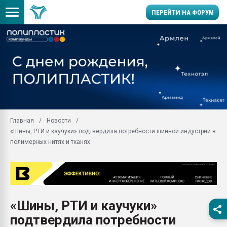
ПЕРЕЙТИ НА ФОРУМ
Продажа готового бизн
производство SPC лам
цикла
29.07.2026 ФРП помог 
заводу пластмасс" зах
ППЭ
Главная
Новости
Помощь в подборе мат
«Шины, РТИ и каучуки» подтвердила потребности шинной индустрии в
Вакуум-формовочные 
полимерных нитях и тканях
ближайшее подмосковье
Подмосковье, Москва
28.07.2026 Автоматиза
первый план в перераб
пластмасс
«Шины, РТИ и каучуки»
28.07.2026 "Техноникол
подтвердила потребности
ситуацией на строител