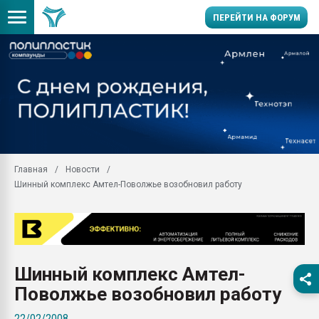
ПЕРЕЙТИ НА ФОРУМ
Помощь в подборе мат
Вакуум-формовочные 
ближайшее подмосковье
Подмосковье, Москва
28.07.2026 Автоматиза
первый план в перераб
Главная
Новости
пластмасс
Шинный комплекс Амтел-Поволжье возобновил работу
28.07.2026 "Техноникол
ситуацией на строител
Всё, что касается выду
бутылок
Шинный комплекс Амтел-
Материал поверхности 
вакуумного формовани
Поволжье возобновил работу
Продам отходы Компо
22/02/2008
поликарбоната и АБС-п