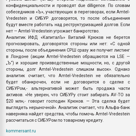
конфиденциальности и проводят due dilligence. По словам
собеседников «Ъ», участвующих в переговорах, если Amtel-
Vredestein и СИБУР договорятся, то после объединения
будут вместе работать над реструктуризацией долгов. Если
нет — Amtel-Vredestein угрожает банкротство.
Аналитик ИФД «КапиталЪ» Виталий Крюков не берется
прогнозировать, договорятся стороны или нет: «С одной
стороны, после объединения СРШ сразу же получит листинг
в Лондоне (акции Amtel-Vredestein обращаются на LSE —
„Ъ“) и хорошие производственные мощности, но, с другой
стороны, долг Amtel-Vredestein слишком высок». Однако
аналитик считает, что Amtel-Vredestein не обязательно
будет обанкрочен, если не договорится о сделке с
СИБУРом,- альтернативой может быть продажа части
активов. «Не уверен, что СИБУРу стоит забирать AV-TO за
$20 млн,- говорит господин Крюков. — Эта сделка будет
выглядеть нерыночной». Аналитик считает, что Альфа-банк
наверняка найдет средства, чтобы помочь Amtel-Vredestein
рассчитаться с СИБУРом по товарному кредиту.
kommersant.ru