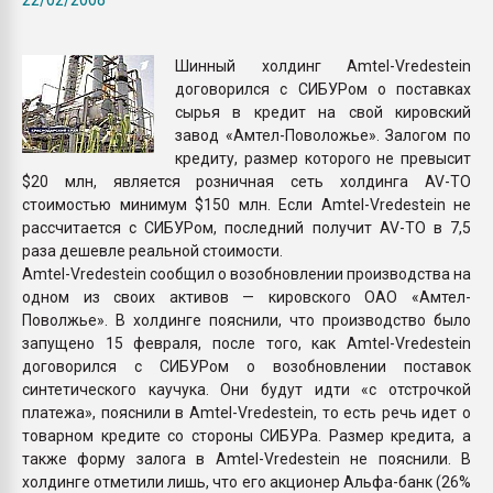
Armaloy PC/ABS-1IM че
Шинный холдинг Amtel-Vredestein
ПЕРЕЙТИ НА 
договорился с СИБУРом о поставках
сырья в кредит на свой кировский
завод «Амтел-Поволожье». Залогом по
кредиту, размер которого не превысит
$20 млн, является розничная сеть холдинга AV-TO
стоимостью минимум $150 млн. Если Amtel-Vredestein не
рассчитается с СИБУРом, последний получит AV-TO в 7,5
раза дешевле реальной стоимости.
Amtel-Vredestein сообщил о возобновлении производства на
одном из своих активов — кировского ОАО «Амтел-
Поволжье». В холдинге пояснили, что производство было
запущено 15 февраля, после того, как Amtel-Vredestein
договорился с СИБУРом о возобновлении поставок
синтетического каучука. Они будут идти «с отстрочкой
платежа», пояснили в Amtel-Vredestein, то есть речь идет о
товарном кредите со стороны СИБУРа. Размер кредита, а
также форму залога в Amtel-Vredestein не пояснили. В
холдинге отметили лишь, что его акционер Альфа-банк (26%