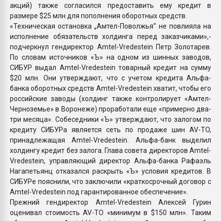
акций) также согласился предоставить ему кредит в
размере $25 млн для пополнения оборотных средств.
«Техническая остановка „Амтел-Поволжья“ не повлияла на
исполнение обязательств холдинга перед заказчиками»,-
подчеркнул гендиректор Amtel-Vredestein Петр Золотарев.
По словам источников «Ъ» на одном из шинных заводов,
СИБУР выдал Amtel-Vredestein товарный кредит на сумму
$20 млн. Они утверждают, что с учетом кредита Альфа-
банка оборотных средств Amtel-Vredestein хватит, чтобы его
российские заводы (холдинг также контролирует «Амтел-
Черноземье» в Воронеже) проработали еще «примерно два-
три месяца». Собеседники «Ъ» утверждают, что залогом по
кредиту СИБУРа является сеть по продаже шин AV-TO,
принадлежащая Amtel-Vredestein. Альфа-банк выделил
холдингу кредит без залога. Глава совета директоров Amtel-
Vredestein, управляющий директор Альфа-банка Рафаэль
Нагапетьянц отказался раскрыть «Ъ» условия кредитов. В
СИБУРе пояснили, что заключили «краткосрочный договор с
Amtel-Vredestein под гарантированное обеспечение».
Прежний гендиректор Amtel-Vredestein Алексей Гурин
оценивал стоимость AV-TO «минимум в $150 млн». Таким