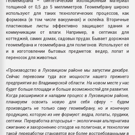
Геомембрана – синтетический изоляционный материал
толщиной от 0,5 до 5 миллиметров. Геомембрану широко
используют для таких технологических процессов, как
формовка (в том числе вакуумная) и склейка. Вторичные
пластиковые листы эффективно защищают здания и
коммуникации от влаги. Например, в септиках для
коттеджей, самих домах, садовых прудах. Бывает дорожная
геомембрана и геомембрана для полигонов. Используют её
и в изготовлении бытовых предметов: ведер, лопат и
переносок для животных.
«Производство в Луховицком районе мы запустим декабре.
Сейчас перевозим туда все мощности нашего прежнего
предприятия во Владимирской области. На новом месте у нас
будет больше площади и больше возможностей для развития.
Когда расширимся и наладим процесс в Луховицком районе,
планируем освоить новую для себя сферу – будем
производить не только саму геомембрану, но и конечную
продукцию, которую из нее формуют: ведра, лопаты, прудики,
септики. Переработка вторсырья – экологичная альтернатива
сжиганию и захоронению отходов на полигонах, и технологии
такой переработки становятся все более востребованными в