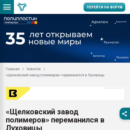
ПЕРЕЙТИ НА ФОРУМ
28.07.2026 Автоматиза
первый план в перераб
пластмасс
28.07.2026 "Техноникол
ситуацией на строител
Всё, что касается выду
Главная
Новости
бутылок
«Щелковский завод полимеров» переманился в Луховицы
Материал поверхности 
вакуумного формовани
Продам отходы Компо
поликарбоната и АБС-п
Armaloy PC/ABS-1IM че
«Щелковский завод
26.07.2022 "Сибирский т
полимеров» переманился в
намного дороже
Луховицы
Профильная литератур