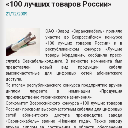
«100 лучших товаров России»
Всё, что касается выду
бутылок
21/12/2009
ПЕРЕЙТИ НА 
ОАО «Завод «Сарансккабель» приняло
участие во Всероссийском конкурсе
«100 лучших товаров России» и в
республиканском конкурсе «Лучшие
товары Мордовии», сообщила пресс-
служба Севкабель-холдинга. В качестве номинанта был
представлен новый вид продукции: кабели
высокочастотные для цифровых сетей абонентского
доступа.
По итогам республиканского конкурса предприятию вручен
диплом лауреата в номинации «Продукция
производственно-технического назначения».
Оргкомитет Всероссийского конкурса «100 лучших товаров
России» присвоил высокочастотным кабелям для цифровых
сетей абонентского доступа производства завода
«Сарансккабель» звание «Новинка года». Также заводу
вручен диплом за достижения в области обеспечения