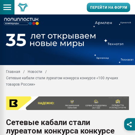
ПЕРЕЙТИ НА ФОРУМ
Продажа готового бизн
производство SPC лам
цикла
29.07.2026 ФРП помог 
заводу пластмасс" зах
ППЭ
Главная
Новости
Помощь в подборе мат
Сетевые кабали стали луреатом конкурса конкурсе «100 лучших
Вакуум-формовочные 
товаров России»
ближайшее подмосковье
Подмосковье, Москва
28.07.2026 Автоматиза
первый план в перераб
пластмасс
Сетевые кабали стали
28.07.2026 "Техноникол
луреатом конкурса конкурсе
ситуацией на строител