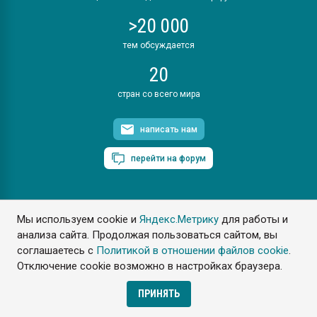
>20 000
тем обсуждается
20
стран со всего мира
написать нам
перейти на форум
Мы используем cookie и
Яндекс.Метрику
для работы и
ПластЭксперт © 2006. Все права защищены
анализа сайта. Продолжая пользоваться сайтом, вы
Разрешается копирование материалов сайта с обязательной
ссылкой на www.e-plastic.ru
соглашаетесь с
Политикой в отношении файлов cookie
.
Отключение cookie возможно в настройках браузера.
Разработка сайта
ПРИНЯТЬ