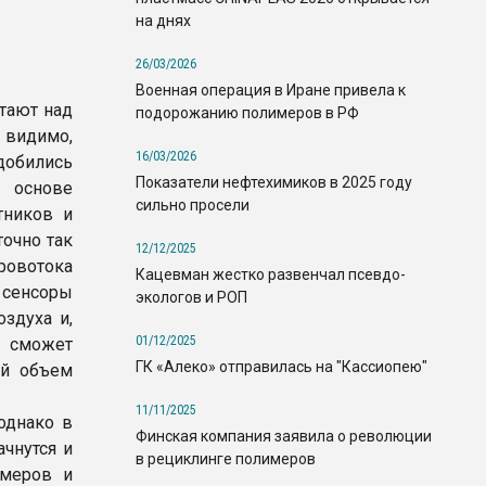
на днях
26/03/2026
Военная операция в Иране привела к
тают над
подорожанию полимеров в РФ
 видимо,
16/03/2026
обились
Показатели нефтехимиков в 2025 году
 основе
сильно просели
тников и
точно так
12/12/2025
ровотока
Кацевман жестко развенчал псевдо-
 сенсоры
экологов и РОП
здуха и,
01/12/2025
е сможет
ГК «Алеко» отправилась на "Кассиопею"
ий объем
11/11/2025
однако в
Финская компания заявила о революции
чнутся и
в рециклинге полимеров
имеров и