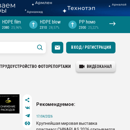
HDPE film
HDPE blow
PP hомо
2080
25,96%
2310
28,57%
2300
25,22%
ВХОД / РЕГИСТРАЦИЯ
ТРУДОУСТРОЙСТВО
ФОТОРЕПОРТАЖИ
ВИДЕОКАНАЛ
Рекомендуемое:
17/04/2026
Крупнейшая мировая выставка
пластмасс CHINAPLAS 2026 открывается