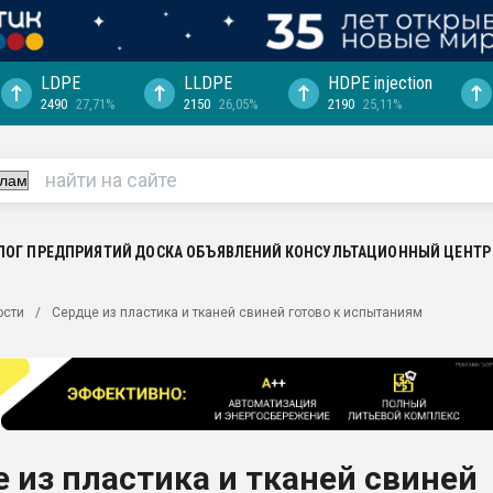
LDPE
LLDPE
HDPE injection
2490
27,71%
2150
26,05%
2190
25,11%
ериала
машины:
, с.-в.
ция выходит на
отке
ЛОГ ПРЕДПРИЯТИЙ
ДОСКА ОБЪЯВЛЕНИЙ
КОНСУЛЬТАЦИОННЫЙ ЦЕНТР
ь" довольна
ости
Сердце из пластика и тканей свиней готово к испытаниям
ьном рынке
ва ПЭТ
пуансона для
я
 из пластика и тканей свиней
зиция
ластика