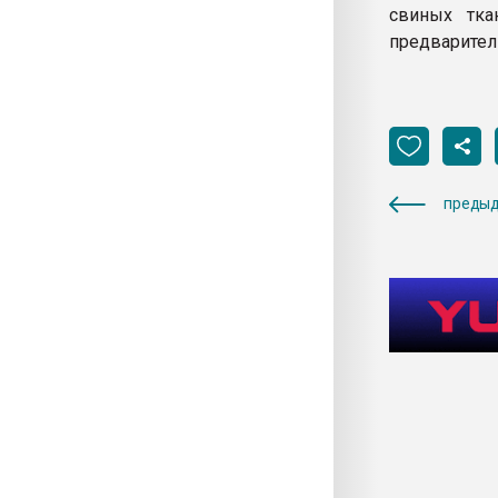
свиных тка
предварител
предыд