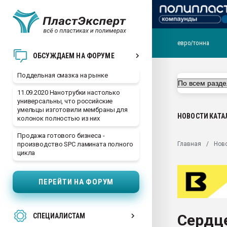
евро/тонна
Помощь в подборе мат
ОБСУЖДАЕМ НА ФОРУМЕ
Вакуум-формовочные 
Поддельная смазка на рынке
ближайшее подмосковье
Подмосковье, Москва
11.09.2020 Нанотрубки настолько
универсальны, что российские
28.07.2026 Автоматиза
умельцы изготовили мембраны для
первый план в перераб
НОВОСТИ
КАТА
колонок полностью из них
пластмасс
Продажа готового бизнеса -
28.07.2026 "Техноникол
Главная
Нов
производство SPC ламината полного
ситуацией на строител
цикла
Всё, что касается выду
бутылок
ПЕРЕЙТИ НА ФОРУМ
Материал поверхности 
вакуумного формовани
Сердце
СПЕЦИАЛИСТАМ
Продам отходы Компо
поликарбоната и АБС-п