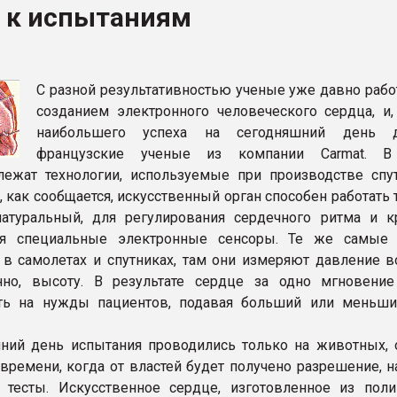
о к испытаниям
рный цвет
ФОРУМ
С разной результативностью ученые уже давно рабо
созданием электронного человеческого сердца, и,
наибольшего успеха на сегодняшний день д
французские ученые из компании Carmat. В
лежат технологии, используемые при производстве спу
, как сообщается, искусственный орган способен работать 
атуральный, для регулирования сердечного ритма и к
ся специальные электронные сенсоры. Те же самые
 в самолетах и спутниках, там они измеряют давление во
енно, высоту. В результате сердце за одно мгновени
ать на нужды пациентов, подавая больший или меньш
ний день испытания проводились только на животных, 
ремени, когда от властей будет получено разрешение, на
 тесты. Искусственное сердце, изготовленное из пол