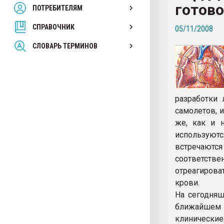
готов
ПОТРЕБИТЕЛЯМ
Armaloy PC/ABS-1IM че
СПРАВОЧНИК
05/11/2008
ПЕРЕЙТИ НА 
СЛОВАРЬ ТЕРМИНОВ
разработки 
самолетов, и
же, как и н
используют
встречаются
соответств
отреагиров
крови.
На сегодняш
ближайшем в
клинические