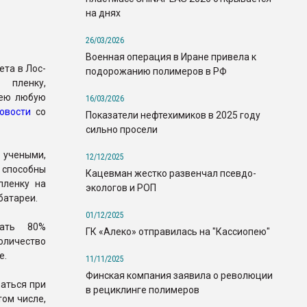
на днях
26/03/2026
Военная операция в Иране привела к
та в Лос-
подорожанию полимеров в РФ
 пленку,
рею любую
16/03/2026
овости
со
Показатели нефтехимиков в 2025 году
сильно просели
 учеными,
12/12/2025
способны
Кацевман жестко развенчал псевдо-
пленку на
экологов и РОП
батареи.
01/12/2025
рать 80%
ГК «Алеко» отправилась на "Кассиопею"
оличество
е.
11/11/2025
Финская компания заявила о революции
ваться при
в рециклинге полимеров
том числе,