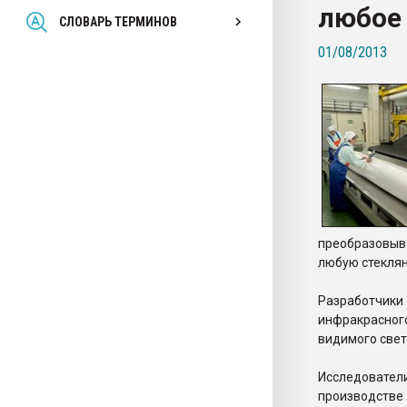
любое 
Всё, что касается выду
СЛОВАРЬ ТЕРМИНОВ
бутылок
01/08/2013
ПЕРЕЙТИ НА 
преобразовыв
любую стеклян
Разработчик
инфракрасног
видимого свет
Исследователи
производстве 