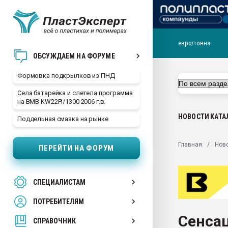
евро/тонна
Продажа готового бизн
ОБСУЖДАЕМ НА ФОРУМЕ
производство SPC лам
цикла
Формовка подкрылков из ПНД
29.07.2026 ФРП помог 
Села батарейка и слетела программа
заводу пластмасс" зах
на BMB KW22PI/1300 2006 г.в.
ППЭ
НОВОСТИ
КАТА
Поддельная смазка на рынке
Помощь в подборе мат
Вакуум-формовочные 
Главная
Нов
ПЕРЕЙТИ НА ФОРУМ
ближайшее подмосковье
Подмосковье, Москва
28.07.2026 Автоматиза
СПЕЦИАЛИСТАМ
первый план в перераб
пластмасс
ПОТРЕБИТЕЛЯМ
28.07.2026 "Техноникол
Сенсац
ситуацией на строител
СПРАВОЧНИК