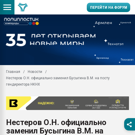
ПЕРЕЙТИ НА ФОРУМ
Продажа готового бизн
производство SPC лам
цикла
29.07.2026 ФРП помог 
заводу пластмасс" зах
ППЭ
Главная
Новости
Помощь в подборе мат
Нестеров О.Н. официально заменил Бусыгина В.М. на посту
Вакуум-формовочные 
гендиректора НКНХ
ближайшее подмосковье
Подмосковье, Москва
28.07.2026 Автоматиза
первый план в перераб
пластмасс
Нестеров О.Н. официально
28.07.2026 "Техноникол
заменил Бусыгина В.М. на
ситуацией на строител