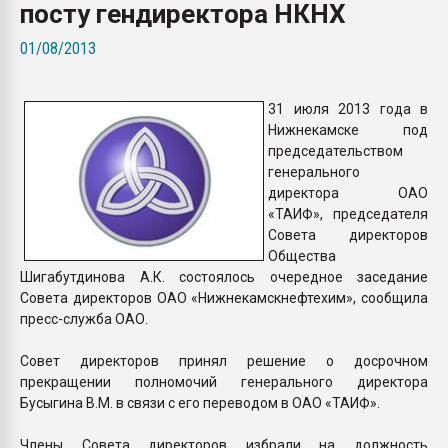
посту гендиректора НКНХ
Всё, что касается выду
бутылок
01/08/2013
ПЕРЕЙТИ НА 
31 июля 2013 года в
Нижнекамске под
председательством
генерального
директора ОАО
«ТАИФ», председателя
Совета директоров
Общества
Шигабутдинова А.К. состоялось очередное заседание
Совета директоров ОАО «Нижнекамскнефтехим», сообщила
пресс-служба ОАО.
Совет директоров принял решение о досрочном
прекращении полномочий генерального директора
Бусыгина В.М. в связи с его переводом в ОАО «ТАИФ».
Члены Совета директоров избрали на должность