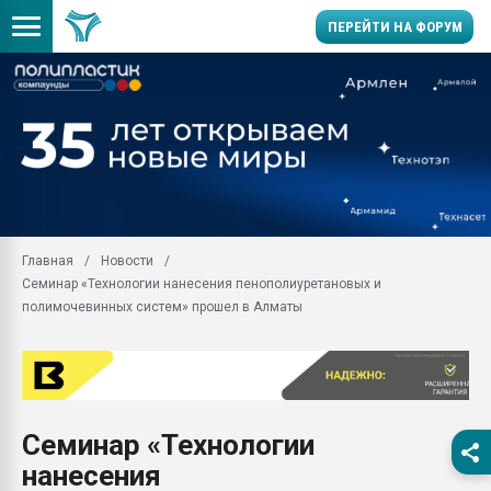
ПЕРЕЙТИ НА ФОРУМ
Продажа готового бизн
производство SPC лам
цикла
29.07.2026 ФРП помог 
заводу пластмасс" зах
ППЭ
Главная
Новости
Помощь в подборе мат
Семинар «Технологии нанесения пенополиуретановых и
Вакуум-формовочные 
полимочевинных систем» прошел в Алматы
ближайшее подмосковье
Подмосковье, Москва
28.07.2026 Автоматиза
первый план в перераб
пластмасс
Семинар «Технологии
28.07.2026 "Техноникол
нанесения
ситуацией на строител