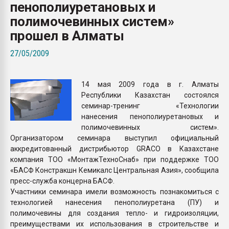
пенополиуретановых и
Всё, что касается выду
бутылок
полимочевинных систем»
прошел в Алматы
ПЕРЕЙТИ НА 
27/05/2009
14 мая 2009 года в г. Алматы
Республики Казахстан состоялся
семинар-тренинг «Технологии
нанесения пенополиуретановых и
полимочевинных систем».
Организатором семинара выступил официальный
аккредитованный дистрибьютор GRACO в Казахстане
компания ТОО «МонтажТехноСнаб» при поддержке ТОО
«БАСФ Констракшн Кемикалс Центральная Азия», сообщила
пресс-служба концерна БАСФ.
Участники семинара имели возможность познакомиться с
технологией нанесения пенополиуретана (ПУ) и
полимочевины для создания тепло- и гидроизоляции,
преимуществами их использования в строительстве и