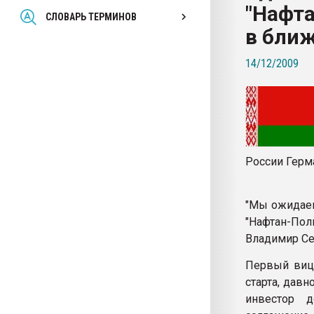
"Нафт
Всё, что касается выду
СЛОВАРЬ ТЕРМИНОВ
бутылок
в бли
14/12/2009
ПЕРЕЙТИ НА 
России Герм
"Мы ожидаем
"Нафтан-Пол
Владимир С
Первый вице
старта, дав
инвестор д