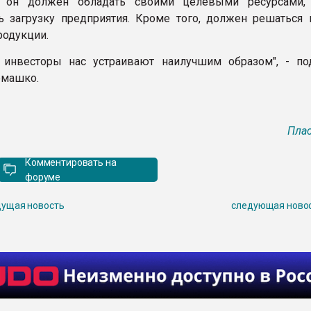
, он должен обладать своими целевыми ресурсами,
ь загрузку предприятия. Кроме того, должен решаться 
родукции.
 инвесторы нас устраивают наилучшим образом", - по
емашко.
Плас
Комментировать на
форуме
ущая новость
следующая ново