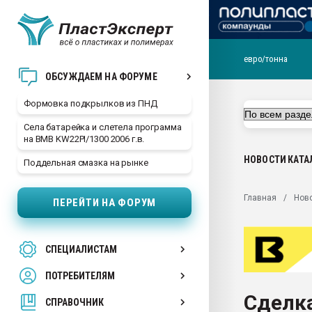
евро/тонна
Продажа готового бизн
ОБСУЖДАЕМ НА ФОРУМЕ
производство SPC лам
цикла
Формовка подкрылков из ПНД
29.07.2026 ФРП помог 
Села батарейка и слетела программа
заводу пластмасс" зах
на BMB KW22PI/1300 2006 г.в.
ППЭ
НОВОСТИ
КАТА
Поддельная смазка на рынке
Помощь в подборе мат
Вакуум-формовочные 
Главная
Нов
ПЕРЕЙТИ НА ФОРУМ
ближайшее подмосковье
Подмосковье, Москва
28.07.2026 Автоматиза
СПЕЦИАЛИСТАМ
первый план в перераб
пластмасс
ПОТРЕБИТЕЛЯМ
28.07.2026 "Техноникол
Сделк
ситуацией на строител
СПРАВОЧНИК