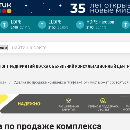
LDPE
LLDPE
HDPE injection
2490
27,71%
2150
26,05%
2190
25,11%
еса -
ината полного
"Ижевскому
ватить рынок
ЛОГ ПРЕДПРИЯТИЙ
ДОСКА ОБЪЯВЛЕНИЙ
КОНСУЛЬТАЦИОННЫЙ ЦЕНТР
ериала
машины:
ости
Сделка по продаже комплекса "Нафтан-Полимир" может состояться
, с.-в.
ция выходит на
отке
ь" довольна
а по продаже комплекса
ьном рынке