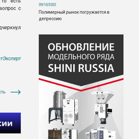
 то есть
09/10/2025
вопрос с
Полимерный рынок погружается в
депрессию
дчеркнул
тЭксперт
сть