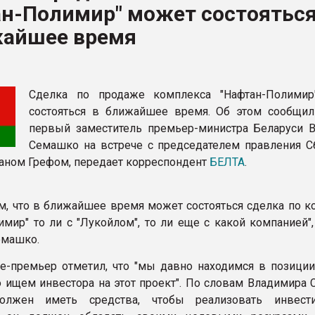
ан-Полимир" может состоятьс
ва ПЭТ
жайшее время
ФОРУМ
Сделка по продаже комплекса "Нафтан-Полими
состояться в ближайшее время. Об этом сообщил
первый заместитель премьер-министра Беларуси 
Семашко на встрече с председателем правления С
аном Грефом, передает корреспондент
БЕЛТА
.
, что в ближайшее время может состояться сделка по к
имир" то ли с "Лукойлом", то ли еще с какой компанией",
емашко.
-премьер отметил, что "мы давно находимся в позиции
но ищем инвестора на этот проект". По словам Владимира
олжен иметь средства, чтобы реализовать инвести