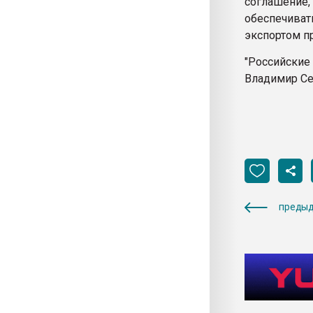
соглашение
обеспечиват
экспортом п
"Российские
Владимир С
предыд