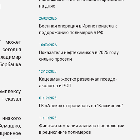
я
на днях
26/03/2026
Военная операция в Иране привела к
подорожанию полимеров в РФ
р" может
16/03/2026
 сегодня
Показатели нефтехимиков в 2025 году
Владимир
сильно просели
бербанка
12/12/2025
Кацевман жестко развенчал псевдо-
экологов и РОП
омплексу
01/12/2025
 - сказал
ГК «Алеко» отправилась на "Кассиопею"
 низкого
11/11/2025
 Семашко,
Финская компания заявила о революции
в рециклинге полимеров
ционное