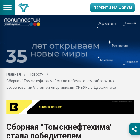
ПЕРЕЙТИ НА ФОРУМ
Вакуум-формовочные 
ближайшее подмосковье
Подмосковье, Москва
28.07.2026 Автоматиза
первый план в перераб
пластмасс
Главная
Новости
28.07.2026 "Техноникол
Сборная "Томскнефтехима" стала победителем отборочных
ситуацией на строител
соревнований VI летней спартакиады СИБУРа в Дзержинске
Всё, что касается выду
бутылок
Материал поверхности 
вакуумного формовани
Продам отходы Компо
Сборная "Томскнефтехима"
поликарбоната и АБС-п
стала победителем
Armaloy PC/ABS-1IM че