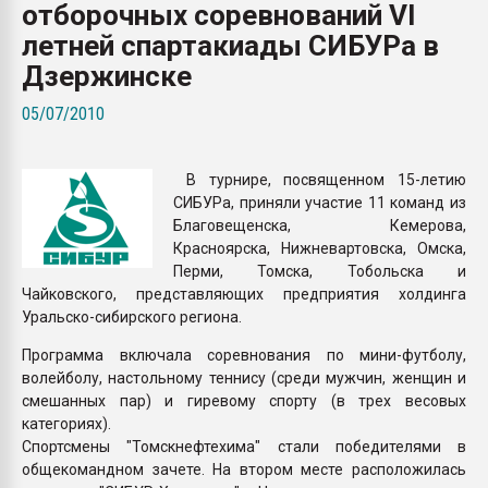
отборочных соревнований VI
26.07.2022 "Сибирский т
намного дороже
летней спартакиады СИБУРа в
Дзержинске
ПЕРЕЙТИ НА 
05/07/2010
В турнире, посвященном 15-летию
СИБУРа, приняли участие 11 команд из
Благовещенска, Кемерова,
Красноярска, Нижневартовска, Омска,
Перми, Томска, Тобольска и
Чайковского, представляющих предприятия холдинга
Уральско-сибирского региона.
Программа включала соревнования по мини-футболу,
волейболу, настольному теннису (среди мужчин, женщин и
смешанных пар) и гиревому спорту (в трех весовых
категориях).
Спортсмены "Томскнефтехима" стали победителями в
общекомандном зачете. На втором месте расположилась