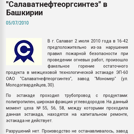
"Салаватнефтеоргсинтез" в
Всё, что касается выду
бутылок
Башкирии
05/07/2010
ПЕРЕЙТИ НА 
В г. Салават 2 июля 2010 года в 16-42
предположительно из-за нарушения
правил пожарной безопасности при
проведении огневых работ, произошло
факельное горение остаточного
продукта в межцеховой технологической эстакаде ЭП-60
ОАО "Салаватнефтеоргсинтез", завод "Мономер" (ул.
Молодогвардейцев, 30).
По эстакаде проходил трубопровод с продуктами:
полипропилен, широкая фракция углеводородов. На данный
момент цеха №55, 56, 58, между которыми проходила
данная эстакада, находятся на капитальном ремонте,
эстакада не действует.
Разрушений нет. Производство не останавливалось, завод