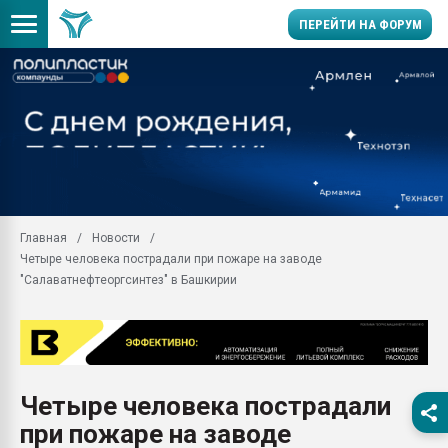
ПЕРЕЙТИ НА ФОРУМ
Продажа готового бизн
производство SPC лам
цикла
29.07.2026 ФРП помог 
заводу пластмасс" зах
ППЭ
Главная
Новости
Помощь в подборе мат
Четыре человека пострадали при пожаре на заводе
Вакуум-формовочные 
"Салаватнефтеоргсинтез" в Башкирии
ближайшее подмосковье
Подмосковье, Москва
28.07.2026 Автоматиза
первый план в перераб
пластмасс
Четыре человека пострадали
28.07.2026 "Техноникол
при пожаре на заводе
ситуацией на строител