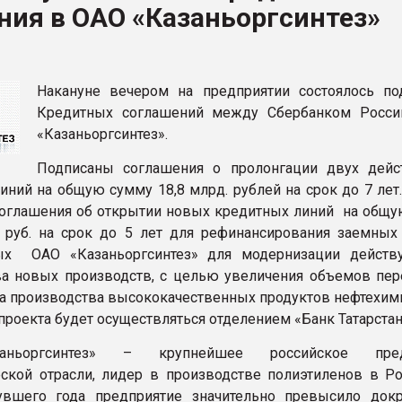
ия в ОАО «Казаньоргсинтез»
ФОРУМ
Накануне вечером на предприятии состоялось по
Кредитных соглашений между Сбербанком Росс
«Казаньоргсинтез».
Подписаны соглашения о пролонгации двух дей
иний на общую сумму 18,8 млрд. рублей на срок до 7 лет
оглашения об открытии новых кредитных линий на общ
 руб. на срок до 5 лет для рефинансирования заемных 
ых ОАО «Казаньоргсинтез» для модернизации дейст
ва новых производств, с целью увеличения объемов пер
та производства высококачественных продуктов нефтехим
проекта будет осуществляться отделением «Банк Татарстан
ньоргсинтез» – крупнейшее российское пред
ской отрасли, лидер в производстве полиэтиленов в Ро
увшего года предприятие значительно превысило док