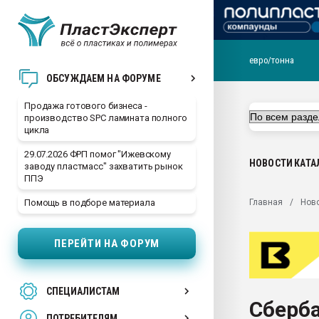
евро/тонна
28.07.2026 Автоматиза
ОБСУЖДАЕМ НА ФОРУМЕ
первый план в перераб
пластмасс
Продажа готового бизнеса -
производство SPC ламината полного
28.07.2026 "Техноникол
цикла
ситуацией на строител
29.07.2026 ФРП помог "Ижевскому
Всё, что касается выду
НОВОСТИ
КАТА
заводу пластмасс" захватить рынок
бутылок
ППЭ
Материал поверхности 
Главная
Нов
Помощь в подборе материала
вакуумного формовани
Продам отходы Компо
ПЕРЕЙТИ НА ФОРУМ
поликарбоната и АБС-п
Armaloy PC/ABS-1IM че
26.07.2022 "Сибирский т
СПЕЦИАЛИСТАМ
намного дороже
Сберб
ПОТРЕБИТЕЛЯМ
Профильная литератур