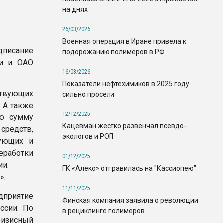
на днях
26/03/2026
Военная операция в Иране привела к
дписание
подорожанию полимеров в РФ
ии и ОАО
16/03/2026
Показатели нефтехимиков в 2025 году
ствующих
сильно просели
. А также
12/12/2025
ую сумму
Кацевман жестко развенчал псевдо-
средств,
экологов и РОП
вующих и
еработки
01/12/2025
ии.
ГК «Алеко» отправилась на "Кассиопею"
».
11/11/2025
приятие
Финская компания заявила о революции
ссии. По
в рециклинге полимеров
ризисный