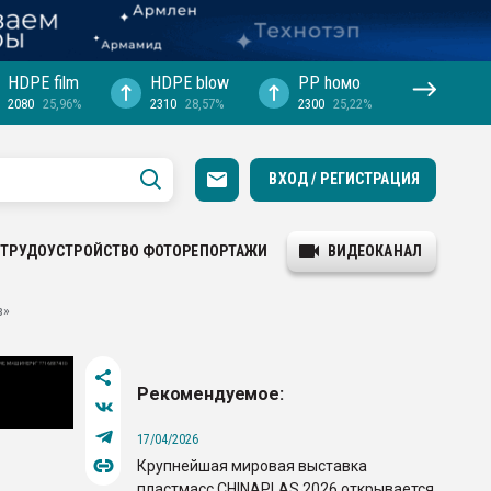
HDPE film
HDPE blow
PP hомо
2080
25,96%
2310
28,57%
2300
25,22%
ВХОД / РЕГИСТРАЦИЯ
ТРУДОУСТРОЙСТВО
ФОТОРЕПОРТАЖИ
ВИДЕОКАНАЛ
з»
Рекомендуемое:
17/04/2026
Крупнейшая мировая выставка
пластмасс CHINAPLAS 2026 открывается