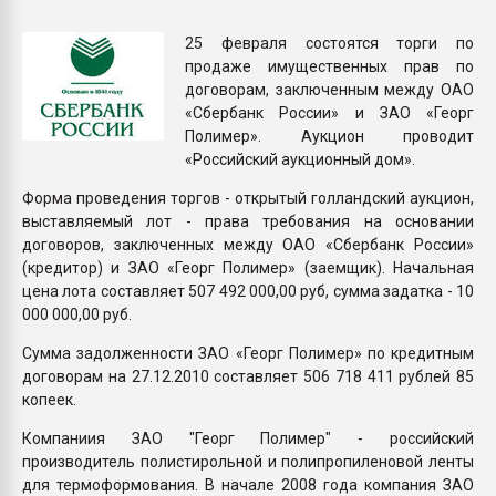
Всё, что касается выду
бутылок
25 февраля состоятся торги по
продаже имущественных прав по
договорам, заключенным между ОАО
ПЕРЕЙТИ НА 
«Сбербанк России» и ЗАО «Георг
Полимер». Аукцион проводит
«Российский аукционный дом».
Форма проведения торгов - открытый голландский аукцион,
выставляемый лот - права требования на основании
договоров, заключенных между ОАО «Сбербанк России»
(кредитор) и ЗАО «Георг Полимер» (заемщик). Начальная
цена лота составляет 507 492 000,00 руб, сумма задатка - 10
000 000,00 руб.
Сумма задолженности ЗАО «Георг Полимер» по кредитным
договорам на 27.12.2010 составляет 506 718 411 рублей 85
копеек.
Компаниия ЗАО "Георг Полимер" - российский
производитель полистирольной и полипропиленовой ленты
для термоформования. В начале 2008 года компания ЗАО