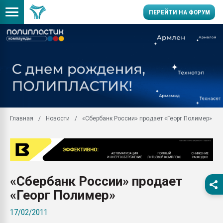
ПЕРЕЙТИ НА ФОРУМ
Продажа готового бизн
производство SPC лам
цикла
29.07.2026 ФРП помог 
заводу пластмасс" зах
ППЭ
Главная
Новости
«Сбербанк России» продает «Георг Полимер»
Помощь в подборе мат
Вакуум-формовочные 
ближайшее подмосковье
Подмосковье, Москва
28.07.2026 Автоматиза
«Сбербанк России» продает
первый план в перераб
пластмасс
«Георг Полимер»
28.07.2026 "Техноникол
17/02/2011
ситуацией на строител