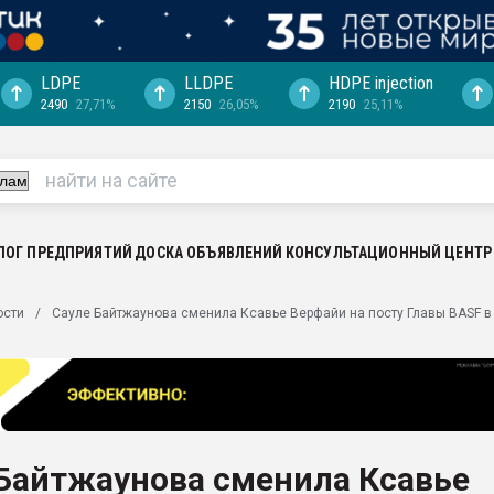
LDPE
LLDPE
HDPE injection
2490
27,71%
2150
26,05%
2190
25,11%
ция выходит на
отке
ь" довольна
ьном рынке
ва ПЭТ
ЛОГ ПРЕДПРИЯТИЙ
ДОСКА ОБЪЯВЛЕНИЙ
КОНСУЛЬТАЦИОННЫЙ ЦЕНТР
пуансона для
ости
Сауле Байтжаунова сменила Ксавье Верфайи на посту Главы BASF в
я
зиция
ластика
рный цвет
итан" стал
 Байтжаунова сменила Ксавье
а. Продажа,