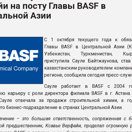
и на посту Главы BASF в
альной Азии
ФОРУМ
C 1 октября текущего года к обяз
Главы BASF в Центральной Азии (Ка
Узбекистан, Туркменистан, Кырг
приступила Сауле Байтжаунова, ста
казахстанским руководителем компани
регионе, сообщила сегодня пресс-служ
Сауле работает в BASF с 2004 го
ою карьеру с роли директора филиала BASF в г. Астана. 
Сауле отвечала за продажи строительной химии, а го
то бизнес-подразделение в странах Центральной Азии.
ачение – это большая ответственность, сопряженная с 
ой предшественник, Ксавье Верфайи, проделал огромную р