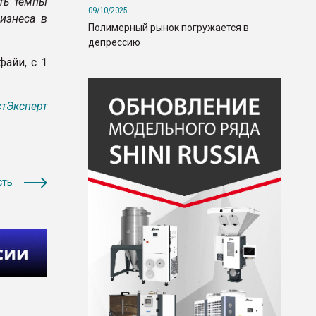
ть темпы
09/10/2025
изнеса в
Полимерный рынок погружается в
депрессию
айи, с 1
тЭксперт
сть