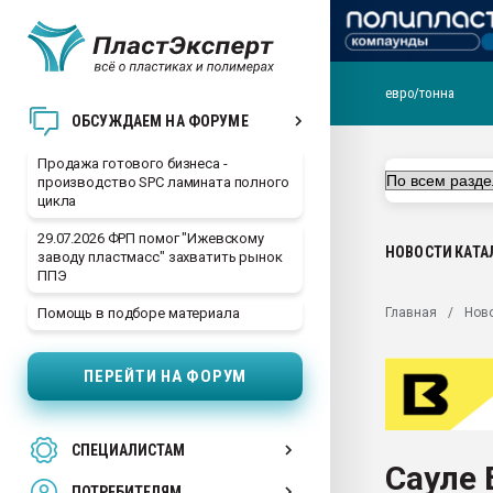
евро/тонна
28.07.2026 Автоматиза
ОБСУЖДАЕМ НА ФОРУМЕ
первый план в перераб
пластмасс
Продажа готового бизнеса -
производство SPC ламината полного
28.07.2026 "Техноникол
цикла
ситуацией на строител
29.07.2026 ФРП помог "Ижевскому
Всё, что касается выду
НОВОСТИ
КАТА
заводу пластмасс" захватить рынок
бутылок
ППЭ
Материал поверхности 
Главная
Нов
Помощь в подборе материала
вакуумного формовани
Продам отходы Компо
ПЕРЕЙТИ НА ФОРУМ
поликарбоната и АБС-п
Armaloy PC/ABS-1IM че
26.07.2022 "Сибирский т
СПЕЦИАЛИСТАМ
намного дороже
Сауле
ПОТРЕБИТЕЛЯМ
Профильная литератур