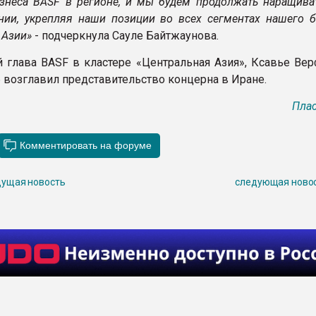
знеса BASF в регионе, и мы будем продолжать наращива
нии, укрепляя наши позиции во всех сегментах нашего б
 Азии»
- подчеркнула Сауле Байтжаунова.
глава BASF в кластере «Центральная Азия», Ксавье Верф
6 возглавил представительство концерна в Иране.
Плас
ущая новость
следующая ново