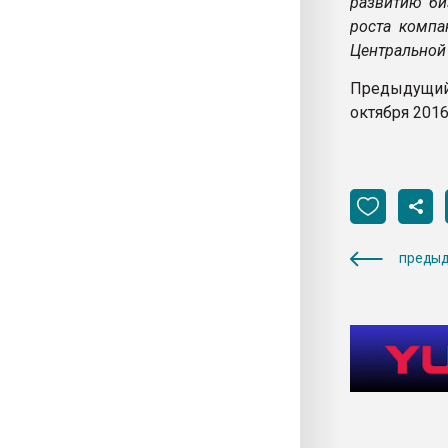
развитию би
роста компа
Центральной
Предыдущий 
октября 201
предыд