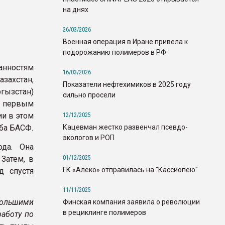
на днях
26/03/2026
Военная операция в Иране привела к
подорожанию полимеров в РФ
анностям
16/03/2026
захстан,
Показатели нефтехимиков в 2025 году
ызстан)
сильно просели
в первым
и в этом
12/12/2025
Кацевман жестко развенчал псевдо-
ба БАСФ.
экологов и РОП
да. Она
01/12/2025
Затем, в
ГК «Алеко» отправилась на "Кассиопею"
д спустя
11/11/2025
большими
Финская компания заявила о революции
в рециклинге полимеров
аботу по