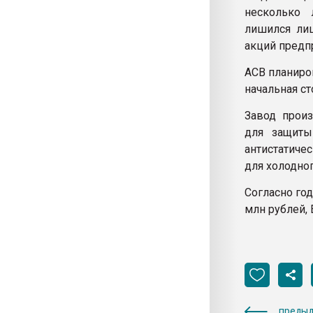
несколько 
лишился лиц
акций предпр
АСВ планиро
начальная ст
Завод прои
для защиты
антистатиче
для холодно
Согласно год
млн рублей, 
предыд