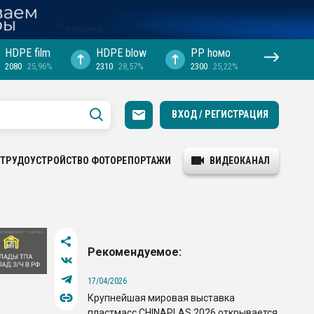
HDPE film
HDPE blow
PP hомо
2080
25,96%
2310
28,57%
2300
25,22%
ВХОД / РЕГИСТРАЦИЯ
ТРУДОУСТРОЙСТВО
ФОТОРЕПОРТАЖИ
ВИДЕОКАНАЛ
Рекомендуемое:
17/04/2026
Крупнейшая мировая выставка
пластмасс CHINAPLAS 2026 открывается