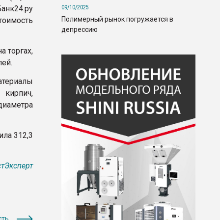
09/10/2025
анк24.ру
Полимерный рынок погружается в
тоимость
депрессию
а торгах,
лей.
атериалы
 кирпич,
диаметра
ила 312,3
тЭксперт
сть