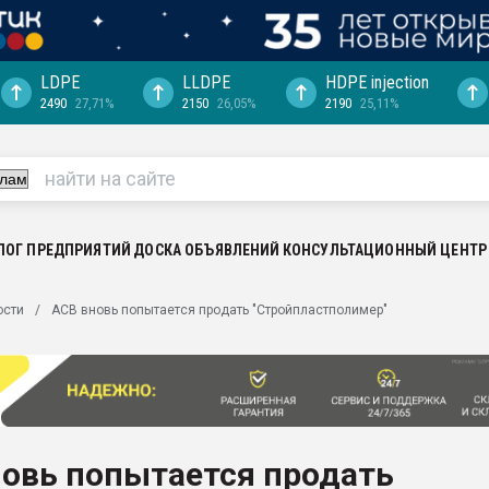
LDPE
LLDPE
HDPE injection
2490
27,71%
2150
26,05%
2190
25,11%
еса -
ината полного
"Ижевскому
ватить рынок
ЛОГ ПРЕДПРИЯТИЙ
ДОСКА ОБЪЯВЛЕНИЙ
КОНСУЛЬТАЦИОННЫЙ ЦЕНТР
ериала
машины:
ости
АСВ вновь попытается продать "Стройпластполимер"
, с.-в.
ция выходит на
отке
ь" довольна
новь попытается продать
ьном рынке