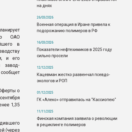
на днях
26/03/2026
Военная операция в Иране привела к
ланирует
подорожанию полимеров в РФ
ого ОАО
16/03/2026
ейшего в
Показатели нефтехимиков в 2025 году
зводству
сильно просели
и, и его
й завод-
12/12/2025
сообщет
Кацевман жестко развенчал псевдо-
экологов и РОП
Оферты о
01/12/2025
сентября
ГК «Алеко» отправилась на "Кассиопею"
енее 1,35
11/11/2025
Финская компания заявила о революции
ходившего
в рециклинге полимеров
ей (через