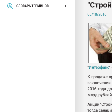
"Стро
Всё, что касается выду
СЛОВАРЬ ТЕРМИНОВ
бутылок
05/10/2016
ПЕРЕЙТИ НА 
"
Интерфакс
"
К продаже п
заключении 
2016 года до
млрд рублей
Акции "Стро
тогда санац