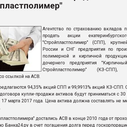
йпластполимер"
ва ПЭТ
ФОРУМ
Агентство по страхованию вкладов п
продать акции екатеринбургск
"Стройпластполимер" (СПП), крупн
России и СНГ предприятия по прои
полимерной и кирпичной продукци
дочернего предприятия "Кирпичны
Стройпластполимер" (КЗ-СПП), 
 со ссылкой на АСВ.
редлагаются 94,35% акций СПП и 99,9913% акций КЗ-СПП. 
договора купли-продажи активов будут приниматься с 30 
 17 марта 2017 года. Цена актива должна составлять не м
.
йпластполимера" достались АСВ в конце 2010 года от про
ию Банка24.ру в счет погашения долга перед госкорпораци