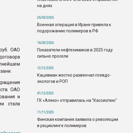
на днях
26/03/2026
Военная операция в Иране привела к
подорожанию полимеров в РФ
16/03/2026
руб. ОАО
Показатели нефтехимиков в 2025 году
сильно просели
договора
упнейшем
12/12/2025
зани.
Кацевман жестко развенчал псевдо-
экологов и РОП
кращения
дств ОАО
01/12/2025
ования и
ГК «Алеко» отправилась на "Кассиопею"
ии стала
11/11/2025
Финская компания заявила о революции
в рециклинге полимеров