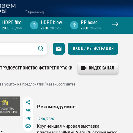
HDPE film
HDPE blow
PP hомо
2080
25,96%
2310
28,57%
2300
25,22%
ВХОД / РЕГИСТРАЦИЯ
ТРУДОУСТРОЙСТВО
ФОТОРЕПОРТАЖИ
ВИДЕОКАНАЛ
за убыток на предприятии "Казаньоргсинтез"
Рекомендуемое:
17/04/2026
Крупнейшая мировая выставка
.
пластмасс CHINAPLAS 2026 открывается