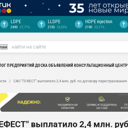
LDPE
LLDPE
HDPE injection
2490
27,71%
2150
26,05%
2190
25,11%
еса -
ината полного
"Ижевскому
ватить рынок
ЛОГ ПРЕДПРИЯТИЙ
ДОСКА ОБЪЯВЛЕНИЙ
КОНСУЛЬТАЦИОННЫЙ ЦЕНТР
ериала
машины:
ости
САО "ГЕФЕСТ" выплатило 2,4 млн. руб. по договору перестрахования 
, с.-в.
ция выходит на
отке
ь" довольна
ЕФЕСТ" выплатило 2,4 млн. руб
ьном рынке