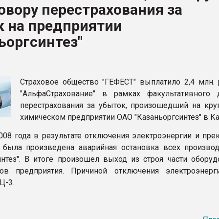
овору перестрахования за
ва ПЭТ
к на предприятии
ьоргсинтез"
ФОРУМ
Страховое общество "ГЕФЕСТ" выплатило 2,4 млн. 
"АльфаСтрахование" в рамках факультативного 
перестрахования за убыток, произошедший на кр
химическом предприятии ОАО "Казаньоргсинтез" в Ка
008 года в результате отключения электроэнергии и пре
 была произведена аварийная остановка всех произво
интез". В итоге произошел выход из строя части оборуд
дов предприятия. Причиной отключения электроэнерг
Ц-3.