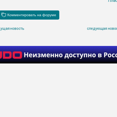
Плас
ущая новость
следующая ново