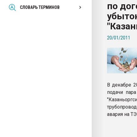
по дог
Всё, что касается выду
СЛОВАРЬ ТЕРМИНОВ
бутылок
убыто
"Казан
ПЕРЕЙТИ НА 
20/01/2011
В декабре 2
подачи пара
"Казаньоргс
трубопрово
авария на ТЭ