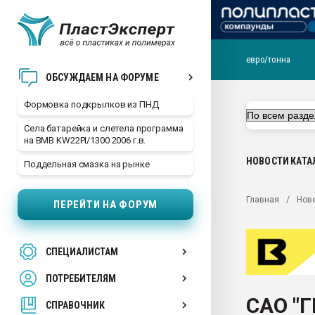
евро/тонна
Продажа готового бизн
ОБСУЖДАЕМ НА ФОРУМЕ
производство SPC лам
цикла
Формовка подкрылков из ПНД
29.07.2026 ФРП помог 
Села батарейка и слетела программа
заводу пластмасс" зах
на BMB KW22PI/1300 2006 г.в.
ППЭ
НОВОСТИ
КАТА
Поддельная смазка на рынке
Помощь в подборе мат
Вакуум-формовочные 
Главная
Нов
ПЕРЕЙТИ НА ФОРУМ
ближайшее подмосковье
Подмосковье, Москва
28.07.2026 Автоматиза
СПЕЦИАЛИСТАМ
первый план в перераб
пластмасс
ПОТРЕБИТЕЛЯМ
28.07.2026 "Техноникол
САО "Г
ситуацией на строител
СПРАВОЧНИК