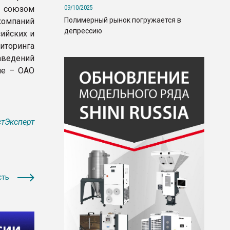
09/10/2025
м союзом
Полимерный рынок погружается в
компаний
депрессию
ийских и
иторинга
аведений
ле – ОАО
тЭксперт
сть