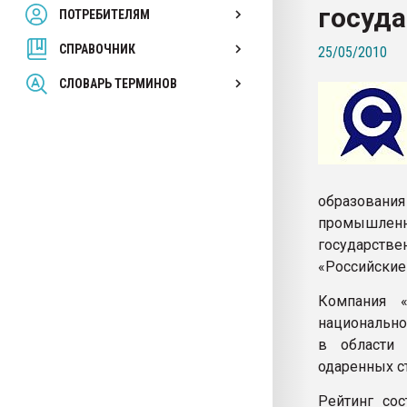
госуда
ПОТРЕБИТЕЛЯМ
Armaloy PC/ABS-1IM че
СПРАВОЧНИК
25/05/2010
ПЕРЕЙТИ НА 
СЛОВАРЬ ТЕРМИНОВ
образован
промышленн
государств
«Российские
Компания «
национально
в области
одаренных с
Рейтинг сос