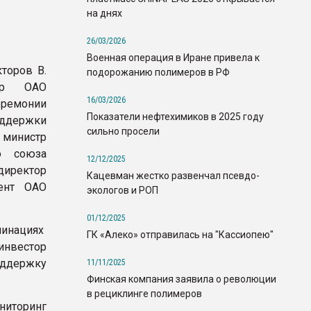
на днях
26/03/2026
Военная операция в Иране привела к
торов В.
подорожанию полимеров в РФ
тор ОАО
16/03/2026
ремонии
Показатели нефтехимиков в 2025 году
ддержки
сильно просели
 министр
о союза
12/12/2025
иректор
Кацевман жестко развенчал псевдо-
дент ОАО
экологов и РОП
01/12/2025
инациях
ГК «Алеко» отправилась на "Кассиопею"
инвестор
ддержку
11/11/2025
Финская компания заявила о революции
в рециклинге полимеров
ниторинг