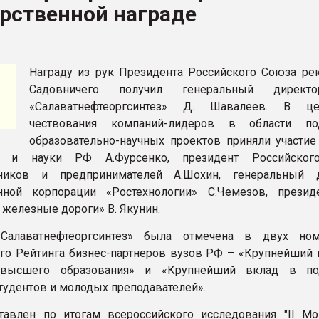
рственной награде
рный цвет
ФОРУМ
Награду из рук Президента Российского Союза рек
Садовничего получил генеральный дирек
«Салаватнефтеоргсинтез» Д. Шавалеев. В це
чествования компаний-лидеров в области по
образовательно-научных проектов приняли участие
ия и науки РФ А.Фурсенко, президент Российског
иков и предпринимателей А.Шохин, генеральный д
енной корпорации «Ростехнологии» С.Чемезов, прези
 железные дороги» В. Якунин.
Салаватнефтеоргсинтез» была отмечена в двух ном
го Рейтинга бизнес-партнеров вузов РФ – «Крупнейший 
 высшего образования» и «Крупнейший вклад в по
тудентов и молодых преподавателей».
тавлен по итогам всероссийского исследования "II Мо