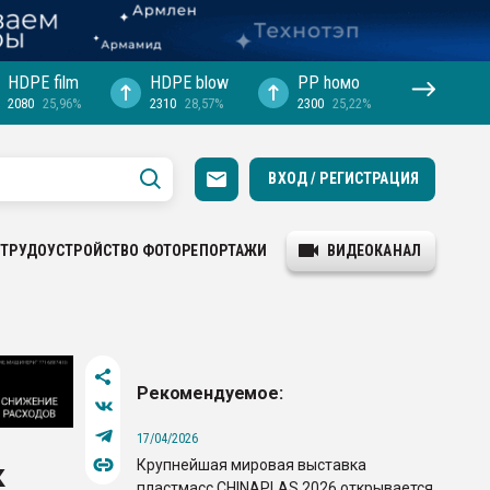
HDPE film
HDPE blow
PP hомо
2080
25,96%
2310
28,57%
2300
25,22%
ВХОД / РЕГИСТРАЦИЯ
ТРУДОУСТРОЙСТВО
ФОТОРЕПОРТАЖИ
ВИДЕОКАНАЛ
Рекомендуемое:
17/04/2026
Крупнейшая мировая выставка
к
пластмасс CHINAPLAS 2026 открывается