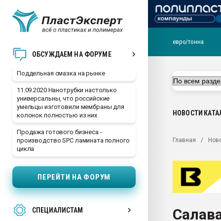
евро/тонна
Помощь в подборе мат
ОБСУЖДАЕМ НА ФОРУМЕ
Вакуум-формовочные 
Поддельная смазка на рынке
ближайшее подмосковье
Подмосковье, Москва
11.09.2020 Нанотрубки настолько
универсальны, что российские
28.07.2026 Автоматиза
умельцы изготовили мембраны для
первый план в перераб
НОВОСТИ
КАТА
колонок полностью из них
пластмасс
Продажа готового бизнеса -
28.07.2026 "Техноникол
Главная
Нов
производство SPC ламината полного
ситуацией на строител
цикла
Всё, что касается выду
бутылок
ПЕРЕЙТИ НА ФОРУМ
Материал поверхности 
вакуумного формовани
Салава
СПЕЦИАЛИСТАМ
Продам отходы Компо
поликарбоната и АБС-п