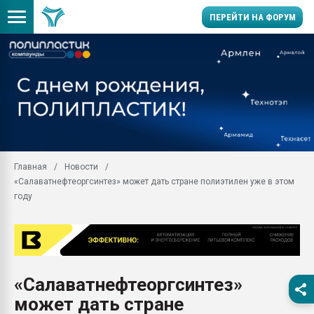
ПЕРЕЙТИ НА ФОРУМ
Продажа готового бизн
производство SPC лам
цикла
29.07.2026 ФРП помог 
заводу пластмасс" зах
ППЭ
Главная
Новости
Помощь в подборе мат
«Салаватнефтеоргсинтез» может дать стране полиэтилен уже в этом
Вакуум-формовочные 
году
ближайшее подмосковье
Подмосковье, Москва
28.07.2026 Автоматиза
первый план в перераб
пластмасс
«Салаватнефтеоргсинтез»
28.07.2026 "Техноникол
может дать стране
ситуацией на строител