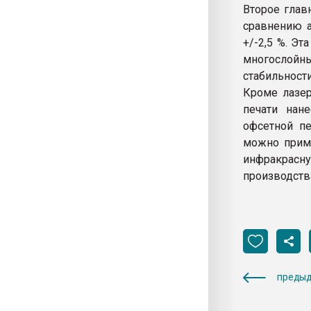
Второе глав
сравнению а
+/-2,5 %. Э
многослой
стабильности
Кроме лазер
печати нан
офсетной пе
можно приме
инфракрас
производства
предыд