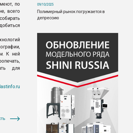
меют, по
09/10/2025
е, всего
Полимерный рынок погружается в
депрессию
 собирать
обиться
хнологий
ографии,
м. К ней
опечать,
ать для
lastinfo.ru
сть