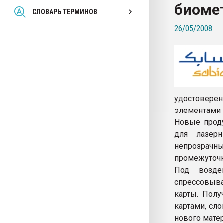
биоме
Всё, что касается выду
СЛОВАРЬ ТЕРМИНОВ
бутылок
26/05/2008
ПЕРЕЙТИ НА 
удостоверен
элементами 
Новые проду
для лазерн
непрозрач
промежуточн
Под возде
спрессовыва
карты. Полу
картами, сл
нового мате