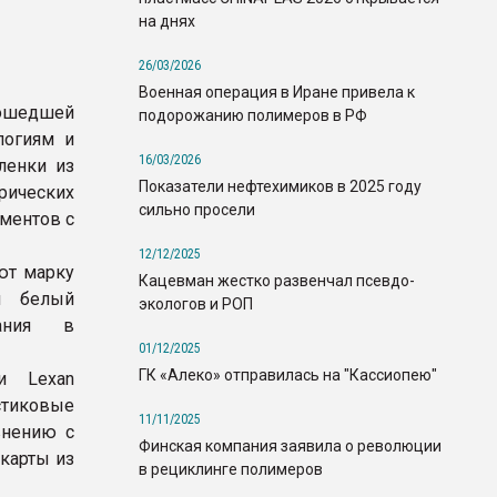
на днях
26/03/2026
Военная операция в Иране привела к
прошедшей
подорожанию полимеров в РФ
логиям и
16/03/2026
ленки из
Показатели нефтехимиков в 2025 году
рических
сильно просели
ментов с
12/12/2025
ют марку
Кацевман жестко развенчал псевдо-
й белый
экологов и РОП
вания в
01/12/2025
ГК «Алеко» отправилась на "Кассиопею"
и Lexan
стиковые
11/11/2025
внению с
Финская компания заявила о революции
карты из
в рециклинге полимеров