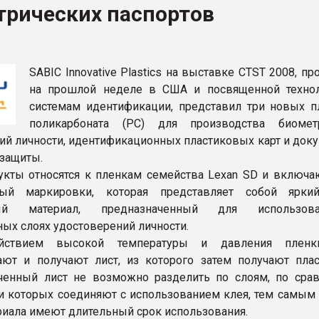
трических паспортов
ва ПЭТ
ФОРУМ
SABIC Innovative Plastics на выставке CTST 2008, 
на прошлой неделе в США и посвященной техно
системам идентификации, представил три новых п
поликарбоната (PC) для производства биомет
ий личности, идентификационных пластиковых карт и доку
защиты.
кты относятся к пленкам семейства Lexan SD и включа
ый маркировки, которая представляет собой ярки
ный материал, предназначенный для использо
ых слоях удостоверений личности.
йствием высокой температуры и давления пленк
ют и получают лист, из которого затем получают пла
ченный лист не возможно разделить по слоям, по сра
ои которых соединяют с использованием клея, тем самым 
риала имеют длительный срок использования.