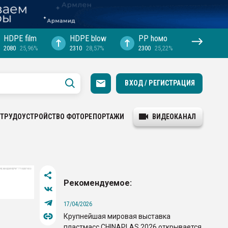
HDPE film
HDPE blow
PP hомо
2080
25,96%
2310
28,57%
2300
25,22%
ВХОД / РЕГИСТРАЦИЯ
ТРУДОУСТРОЙСТВО
ФОТОРЕПОРТАЖИ
ВИДЕОКАНАЛ
Рекомендуемое:
17/04/2026
Крупнейшая мировая выставка
пластмасс CHINAPLAS 2026 открывается