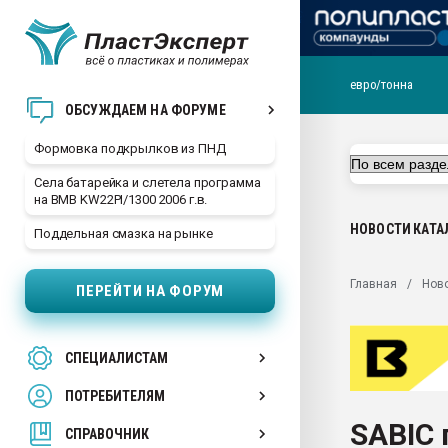
евро/тонна
Продажа готового бизн
ОБСУЖДАЕМ НА ФОРУМЕ
производство SPC лам
цикла
Формовка подкрылков из ПНД
29.07.2026 ФРП помог 
Села батарейка и слетела программа
заводу пластмасс" зах
на BMB KW22PI/1300 2006 г.в.
ППЭ
НОВОСТИ
КАТА
Поддельная смазка на рынке
Помощь в подборе мат
Вакуум-формовочные 
Главная
Нов
ПЕРЕЙТИ НА ФОРУМ
ближайшее подмосковье
Подмосковье, Москва
28.07.2026 Автоматиза
СПЕЦИАЛИСТАМ
первый план в перераб
пластмасс
ПОТРЕБИТЕЛЯМ
28.07.2026 "Техноникол
SABIC
ситуацией на строител
СПРАВОЧНИК