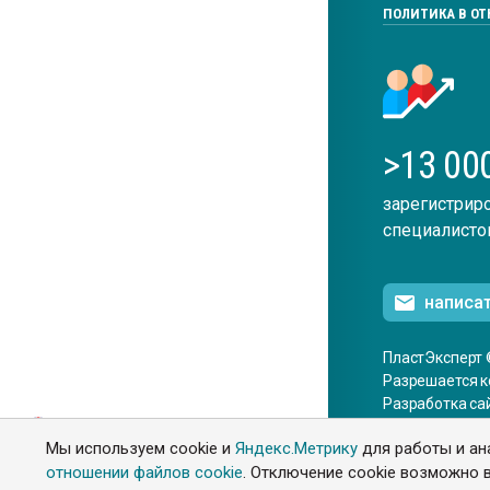
ПОЛИТИКА В О
>13 00
зарегистрир
специалисто
написа
ПластЭксперт 
Разрешается к
Разработка са
ENG
Мы используем cookie и
Яндекс.Метрику
для работы и ан
отношении файлов cookie
. Отключение cookie возможно в