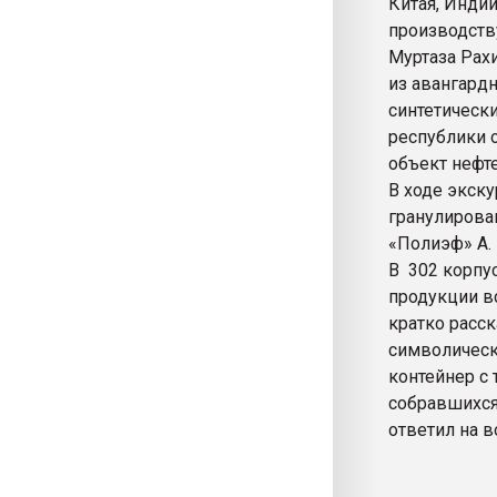
Китая, Индии
производству
Муртаза Рах
из авангард
синтетически
республики 
объект нефт
В ходе экск
гранулирова
«Полиэф» А. 
В 302 корпу
продукции вс
кратко расс
символическ
контейнер с
собравшихся
ответил на 