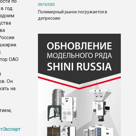
ости по
09/10/2025
в год.
Полимерный рынок погружается в
 одним
депрессию
дства
ва
России
шкирии.
к
ктор ОАО
й
ов. Он
жать на
тием,
тЭксперт