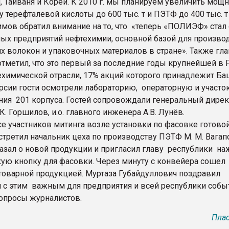
, Тайваня и Кореи. К 2010 г. мы планируем увеличить мощн
 терефталевой кислоты до 600 тыс. т и ПЭТФ до 400 тыс. т 
имов обратил внимание на то, что «теперь «ПОЛИЭФ» стал
ных предприятий нефтехимии, основной базой для произво
х волокон и упаковочных материалов в стране». Также гла
отметил, что это первый за последние годы крупнейшей в 
ехимической отрасли, 17% акций которого принадлежит Ба
урсии гости осмотрели лабораторию, операторную и участо
ния 201 корпуса. Гостей сопровождали генеральный дире
К. Горшилов, и.о. главного инженера А.В. Лунёв.
се участников митинга возле установки по фасовке готово
третил начальник цеха по производству ПЭТФ М. М. Вагап
казал о новой продукции и пригласил главу республики на
ую кнопку для фасовки. Через минуту с конвейера сошел
 товарной продукцией. Муртаза Губайдуллович поздравил
 с этим важным для предприятия и всей республики собы
вопросы журналистов.
Плас