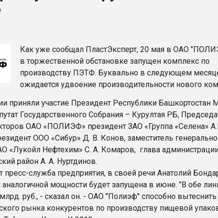
е
ва ПЭТ
ФОРУМ
Как уже сообщал ПластЭксперт, 20 мая в ОАО "ПОЛ
в торжественной обстановке запущен комплекс по
производству ПЭТФ. Буквально в следующем месяц
ожидается удвоение производительности нового ком
ии приняли участие Президент Республики Башкортостан М
путат Государственного Собрания – Курултая РБ, Председа
кторов ОАО «ПОЛИЭФ» президент ЗАО «Группа «Селена» А.
езидент ООО «Сибур» Д. В. Конов, заместитель генерально
АО «Лукойл Нефтехим» С. А. Комаров, глава администраци
ий район А. А. Нуртдинов.
 пресс-служба предприятия, в своей речи Анатолий Бонда
я аналогичной мощности будет запущена в июне. "В обе ли
млрд. руб., - сказал он. - ОАО "Полиэф" способно вытеснить
ского рынка конкурентов по производству пищевой упако