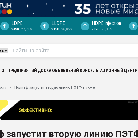
LDPE
LLDPE
HDPE injection
2490
27,71%
2150
26,05%
2190
25,11%
еса -
ината полного
"Ижевскому
ватить рынок
ЛОГ ПРЕДПРИЯТИЙ
ДОСКА ОБЪЯВЛЕНИЙ
КОНСУЛЬТАЦИОННЫЙ ЦЕНТР
ериала
машины:
ости
Полиэф запустит вторую линию ПЭТФ в июне
, с.-в.
ция выходит на
отке
ь" довольна
ф запустит вторую линию ПЭТ
ьном рынке