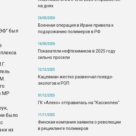
на днях
26/03/2026
Военная операция в Иране привела к
ИЭФ" был
подорожанию полимеров в РФ
16/03/2026
е
Показатели нефтехимиков в 2025 году
плекса.
сильно просели
.Г.
12/12/2025
тель
Кацевман жестко развенчал псевдо-
М.
экологов и РОП
го
и МР
01/12/2025
ГК «Алеко» отправилась на "Кассиопею"
рук,
нии было
11/11/2025
Финская компания заявила о революции
 с
в рециклинге полимеров
вки из