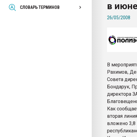
в июн
Всё, что касается выду
СЛОВАРЬ ТЕРМИНОВ
бутылок
26/05/2008
ПЕРЕЙТИ НА 
В мероприят
Рахимов, Де
Совета дире
Бондарук, Пр
директора З
Благовещенск
Как сообщает
вторая лини
вложено 3,8 
республикан