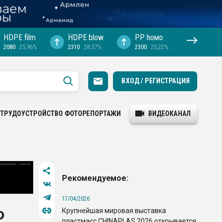
HDPE film
HDPE blow
PP hомо
2080
25,96%
2310
28,57%
2300
25,22%
ВХОД / РЕГИСТРАЦИЯ
ТРУДОУСТРОЙСТВО
ФОТОРЕПОРТАЖИ
ВИДЕОКАНАЛ
Рекомендуемое:
17/04/2026
Крупнейшая мировая выставка
Ф
пластмасс CHINAPLAS 2026 открывается